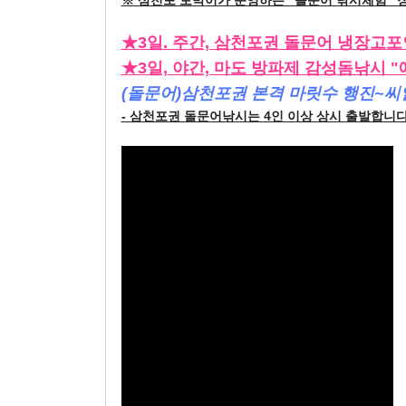
※ 삼천포 토박이가 운영하는 "돌문어 낚시체험" 장
★3일. 주간, 삼
천포권 돌문어 냉장고포인
★3일, 야간, 마도 방파제 감성돔낚시
"
(돌문어)삼천포권 본격 마릿수 행진~씨알
- 삼천포권 돌문어낚시는 4인 이상 상시 출발합니다