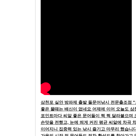
삼천포 실안 방파제 출발
돌문어낚시 전문출조점 "
좋은 물때는 배신이 없네요 어제에 이어 오늘도 
포인트마다 씨알 좋은 문어들이 쩍 쩍 달라붙으며
손맛을 전했고, 눈에 띄게 커진 평균 씨알에 차곡 
이어지니 집중력 있는 낚시 즐기고 마무리 했습니다
가을의 시작 점 문어들도 점차 활성도를 찾아가고 