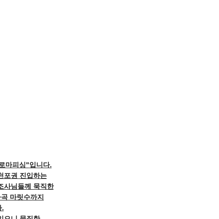
로마피싱"
입니다.
삼천포권 진입하는
 조사님들께 묵직한
차곡 마릿수까지
.
있으니 묵직한