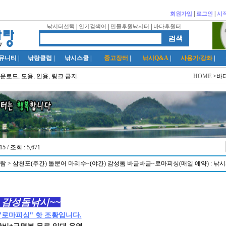
|
|
회원가입
로그인
시
|
|
|
낚시터선택
인기검색어
민물후원낚시터
바다후원터
뮤니티
|
낚랑클럽
|
낚시스쿨
|
중고장터
|
낚시Q&A
|
사용기/강좌
|
운로드, 도용, 인용, 링크 금지.
HOME
>바
15 / 조회 : 5,671
람 > 삼천포(주간) 돌문어 마리수~(야간) 감성돔 바글바글~로마피싱(매일 예약) : 낚
 감성돔낚시~
~
"로마피싱" 핫 조황입니다.