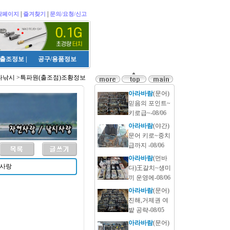
|
|
작페이지
즐겨찾기
문의/요청/신고
출조정보
|
공구/용품정보
다낚시 >특파원(출조점)조황정보
아라바람
(문어)
믿음의 포인트~
키로급~-08/06
아라바람
(야간)
문어 키로~중치
급까지 -08/06
아라바람
(먼바
시사랑
다)王갈치~생미
끼 운영에-08/06
아라바람
(문어)
진해,거제권 여
밭 공략-08/05
아라바람
(문어)