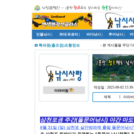
민물낚시
|
좌대/유료터
|
바다낚시
|
루어낚시
|
커
- 본 게시물을 무단 다
특파원(출조점)조황정보
작성일 : 2025-09-02 15:39:
아라바람
제목
l
아라바
삼천포권 주간(돌문어낚시) 야간 마도
8월 31일 (일) 삼천포 실안방파제 출발 돌문어낚시