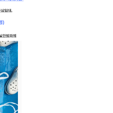
무상임대.
영)
 실안방파제