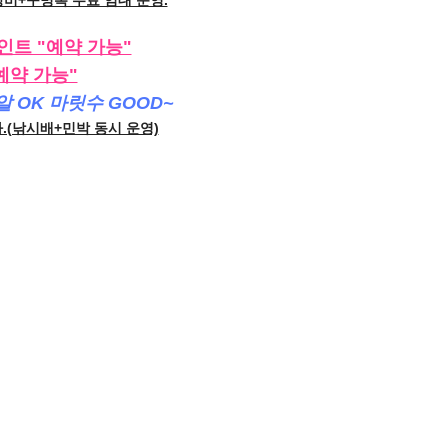
비+구명복 무료 임대 운영.
트 "예약 가능"
예약 가능"
 OK 마릿수 GOOD~
.(낚시배+민박 동시 운영)