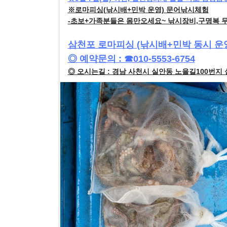
※로마피싱(낚시배+민박 운영) 문어낚시체험
-초보+가족분들은 몸만오세요~ 낚시장비,구명복 
삼천포 로마피싱 (낚시배+민박 동시 운
◎ 예약문의 : ☎010-5553-6754
◎ 오시는길 : 경남 사천시 실안동 노을길100번지