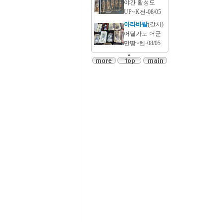
야간 활성도
UP~K전-08/05
아라바람
(갈치)
어딜가도 어군
만땅~텐-08/05