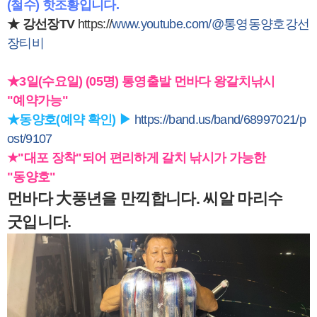
(철수) 핫조황입니다.
★ 강선장TV
https://
www.youtube.com/@통영동양호강선
장티비
★3일(수요일) (05명) 통영출발 먼바다 왕갈치낚시
"예약가능"
★동양호(예약 확인) ▶
https://band.us/band/68997021/p
ost/9107
★"대포 장착"되어 편리하게 갈치 낚시가 가능한
"동양호"
먼바다 大풍년을 만끽합니다. 씨알 마리수
굿입니다.