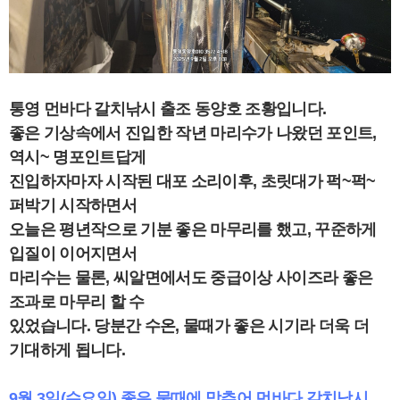
통
영 먼바다 갈치낚시 출조 동양호 조황입니다.
좋은 기상속에서 진입한 작년 마리수가 나왔던 포인트,
역시~ 명포인트답게
진입하자마자 시작된 대포 소리이후, 초릿대가 퍽~퍽~
퍼박기 시작하면서
오늘은 평년작으로 기분 좋은 마무리를 했고, 꾸준하게
입질이 이어지면서
마리수는 물론, 씨알면에서도 중급이상 사이즈라 좋은
조과로 마무리 할 수
있었습니다. 당분간 수온, 물때가 좋은 시기라 더욱 더
기대하게 됩니다.
9월 3일(수요일) 좋은 물때에 맞추어 먼바다 갈치낚시