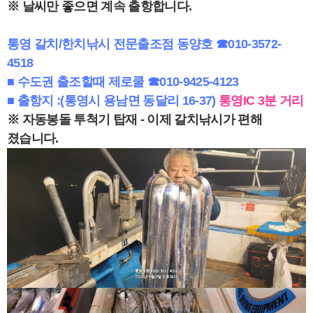
※ 날씨만 좋으면 계속 출항합니다.
통영 갈치/한치낚시 전문출조점 동양호 ☎
010-3572-
4518
■ 수도권 출조할때 제로쿨 ☎
010-9425-4123
■ 출항지 :(통영시 용남면 동달리 16-37)
통영IC 3분 거리
※ 자동봉돌 투척기 탑재 - 이제 갈치낚시가 편해
졌습니다.