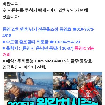
바랍니다.
※ 자동봉돌 투척기 탑재 - 이제 갈치낚시가 편해
졌습니다.
통영 갈치/한치낚시 전문출조점 동양호 ☎
010-3572-
4518
■ 수도권 출조할때 제로쿨 ☎
010-9425-4123
■ 출항지 : (통영시 용남면 동달리 16-37)
통영IC 3분
거리
■ 예약 : 우리은행 1005-602-046015 예금주 동양호-
입금확인시 예약이 진행
.