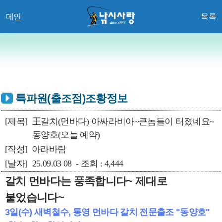
메인
목록
특파원(출조점)조황정보
[제목]
王갈치(먼바다) 아싸라비아~큰놈들이 터졌네요~
동양호(오늘 예약)
[작성]
아라바람
[날자]
25.09.03 08 - 조회 : 4,444
갈치 먼바다는 풍족합니다~ 제대로
붙었습니다~
3일(수) 새벽철수, 통영 먼바다 갈치 전문출조 "동양호"