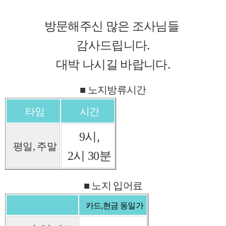
방문해주신 많은 조사님
들
감사드립니
다.
대박 나시길 바랍니다.
■ 노지방류
시간
타임
시간
9시,
평일, 주말
2시 30분
■ 노지 입어료
카드,현금 동일가