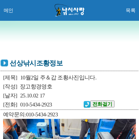
메인
목록
선상낚시조황정보
[제목]
10월2일 주＆갑 조황사진입니다.
[작성]
장고항경영호
[날자]
25.10.02 17
[전화]
010-5434-2923
예약문의:010-5434-2923