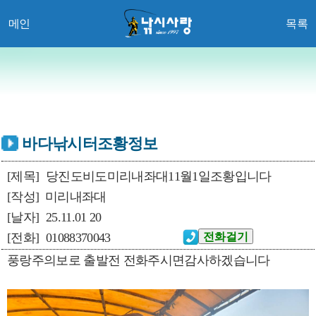
메인
목록
바다낚시터조황정보
[제목]
당진도비도미리내좌대11월1일조황입니다
[작성]
미리내좌대
[날자]
25.11.01 20
[전화]
01088370043
풍랑주의보로 출발전 전화주시면감사하겠습니다