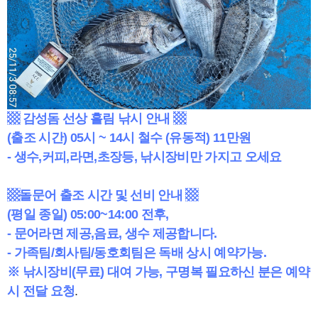
▩ 감성돔 선상 흘림 낚시 안내 ▩
(출조 시간) 05시 ~ 14시 철수 (유동적) 11만원
- 생수,커피,라면,초장등, 낚시장비만 가지고 오세요
▩돌문어 출조 시간 및 선비 안내 ▩
(평일 종일) 05:00~14:00 전후,
- 문어라면 제공,음료, 생수 제공합니다.
- 가족팀/회사팀/동호회팀은 독배 상시 예약가능.
※ 낚시장비(무료) 대여 가능, 구명복 필요하신 분은 예약
시 전달 요청
.