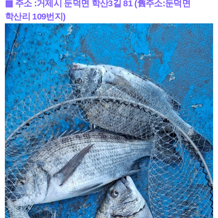
▩ 주소 :거제시 둔덕면 학산3길 81 (舊주소:둔덕면
학산리 109번지)