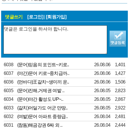
댓글쓰기
[로그인]
|
[회원가입]
6038
(문어)믿음의 포인트~키로..
26.08.06
1,401
6037
(야간)문어 키로~중치급까..
26.08.06
1,427
6036
(먼바다)王갈치~생미끼 운..
26.08.06
1,506
6035
(문어)진해,거제권 여밭 ..
26.08.05
2,823
6034
(문어)야간 활성도 UP~..
26.08.05
2,867
6033
(갈치)어딜가도 어군 만땅..
26.08.05
2,922
6032
(여밭)문어 아파트 중량급..
26.08.04
2,481
6031
(참돔)해금강권 6짜 외 ..
26.08.04
2,444