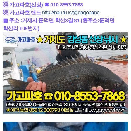
▩ 가고파호(선상) ☎
010 8553 7868
▩ 가고파호
밴드
http://band.us/@gagopaho
▩ 주소 :거제시 둔덕면 학산3길 81 (舊주소:둔덕면
학산리 109번지)