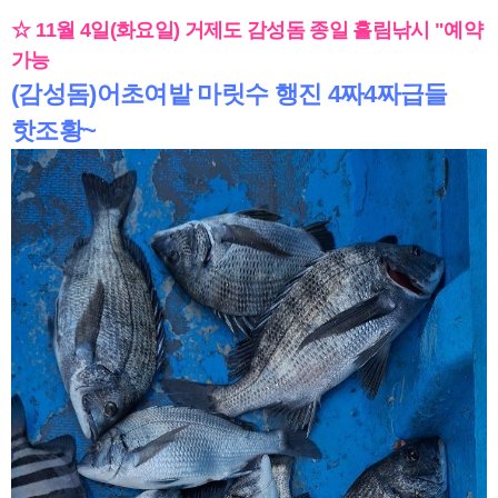
☆ 11월 4일(화요일) 거제도 감성돔 종일 흘림낚시 "예약
가능
(감성돔)어초여밭 마릿수 행진 4짜4짜급들
핫조황~