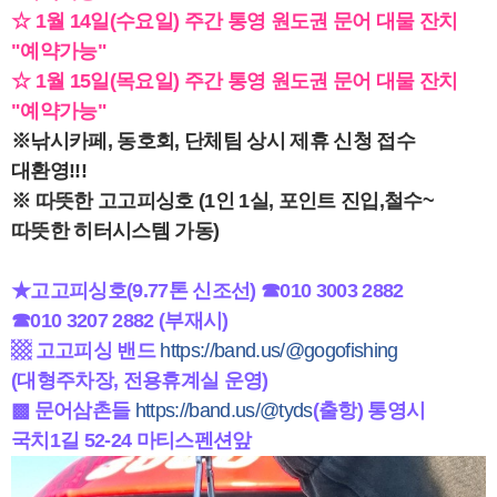
☆ 1월 14일(수요일) 주간 통영 원도권 문어 대물 잔치
"예약가능"
☆ 1월 15일(목요일) 주간 통영 원도권 문어 대물 잔치
"예약가능"
※낚시카페, 동호회, 단체팀 상시 제휴 신청 접수
대환영!!!
※ 따뜻한 고고피싱호 (1인 1실, 포인트 진입,철수~
따뜻한 히터시스템 가동)
★고고피싱호(9.77톤 신조선) ☎010 3003 2882
☎010 3207 2882 (부재시)
▩ 고고피싱 밴드
https://band.us/@gogofishing
(대형주차장, 전용휴계실 운영)
▩ 문어삼촌들
https://band.us/@tyds
(출항) 통영시
국치1길 52-24 마티스펜션앞