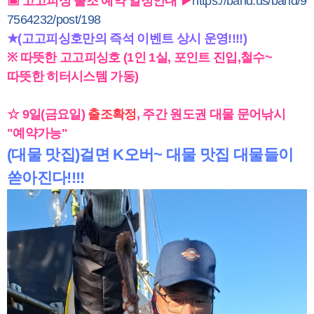
▣ 고고피싱 출조 예약 일정안내 ▶
https://band.us/band/9
7564232/post/198
★(고고피싱호만의 즉석 이벤트 상시 운영!!!!)
※ 따뜻한 고고피싱호 (1인 1실, 포인트 진입,철수~
따뜻한 히터시스템 가동)
☆ 9일(금요일)
출조확정
, 주간 원도권 대물 문어낚시
"예약가능"
(대물 맛집)걸면 K오버~ 대물 맛집 대물들이
쏟아진다!!!!