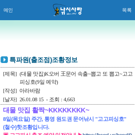
메인
목록
특파원(출조점)조황정보
[제목]
(대물 맛집)K오버 王문어 속출~뽑고 또 뽑고~고고
피싱호(9일 예약)
[작성]
아라바람
[날자]
26.01.08 15 - 조회 : 4,663
대물 맛집 활짝~KKKKKKKK~
8일(목요일) 주간, 통영 원도권 문어낚시 "고고피싱호"
(철수)핫조황입니다.