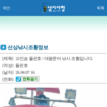
메인
목록
선상낚시조황정보
[제목]
22인승 돌핀호 / 대왕문어 낚시 조황입니다.
[작성]
돌핀호
[날자]
26.04.07 16
[전화]