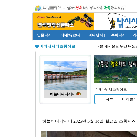
민물낚시
|
좌대/유료터
|
바다낚시
|
루어낚시
|
커
- 본 게시물을 무단 다운로
바다낚시터조황정보
/ 바다낚시조황정보
하늘바다낚시터
제목
l
하늘바다
하늘바다낚시터 2026년 5월 18일 월요일 조황사진