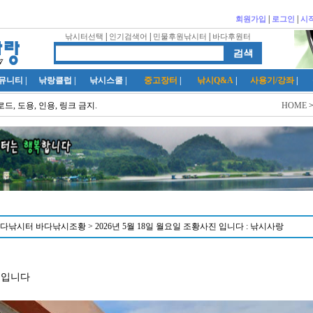
|
|
회원가입
로그인
시
|
|
|
낚시터선택
인기검색어
민물후원낚시터
바다후원터
뮤니티
|
낚랑클럽
|
낚시스쿨
|
중고장터
|
낚시Q&A
|
사용기/강좌
|
드, 도용, 인용, 링크 금지.
HOME
낚시터 바다낚시조황 > 2026년 5월 18일 월요일 조황사진 입니다 : 낚시사랑
 입니다