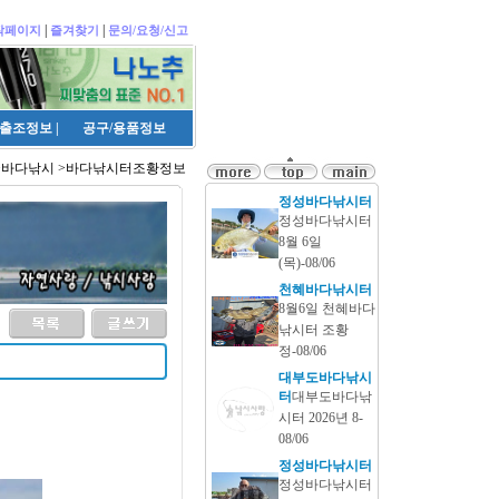
|
|
작페이지
즐겨찾기
문의/요청/신고
출조정보
|
공구/용품정보
>바다낚시 >바다낚시터조황정보
정성바다낚시터
정성바다낚시터
8월 6일
(목)-08/06
천혜바다낚시터
8월6일 천혜바다
낚시터 조황
정-08/06
대부도바다낚시
터
대부도바다낚
시터 2026년 8-
08/06
정성바다낚시터
정성바다낚시터