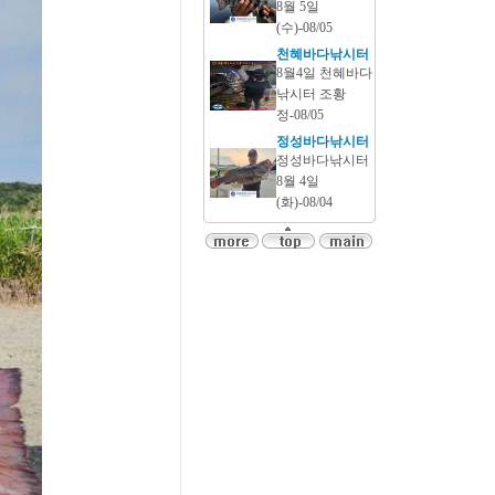
8월 5일
(수)-08/05
천혜바다낚시터
8월4일 천혜바다
낚시터 조황
정-08/05
정성바다낚시터
정성바다낚시터
8월 4일
(화)-08/04