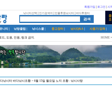
|
|
회원가입
로그인
시
|
|
|
낚시터선택
인기검색어
민물후원낚시터
바다후원터
뮤니티
|
낚랑클럽
|
낚시스쿨
|
중고장터
|
낚시Q&A
|
사용기/강좌
|
드, 도용, 인용, 링크 금지.
HOME
다낚시터 바다낚시조황 > 6월 15일 월요일 노지 조황 : 낚시사랑