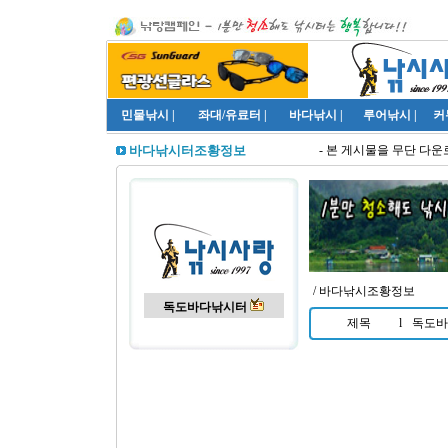
민물낚시
|
좌대/유료터
|
바다낚시
|
루어낚시
|
커
- 본 게시물을 무단 다운로
바다낚시터조황정보
/ 바다낚시조황정보
독도바다낚시터
제목
l
독도바