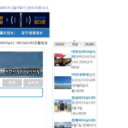
|
|
작페이지
즐겨찾기
문의/요청/신고
출조정보
|
공구/용품정보
>바다낚시 >바다낚시터조황정보
대부도바다낚시
터
대부도바다낚
시터 2026년 8-
08/08
미리내좌대
당진
도비도미리내좌
대8월8일조
황-08/08
정성바다낚시터
정성바다낚시터
8월 8일
(토)-08/08
천혜바다낚시터
8월7일 천혜바다