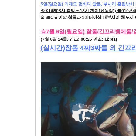
5일(일요일) 거제도 먼바다 참돔, 부시리 흘림낚시 
※ 예약(03시 출발 ~ 13시 까지(유동적)) ☎
010-64
※ 68Cm 이상 참돔과 1미터이상 대부시리 체포시
☆7월 6일(월요일) 참돔/긴꼬리벵에돔/
(7월 6일 14물, 간조: 06:25 만조: 12:41)
(실시간)참돔 4짜3짜들 외 긴꼬