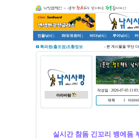
민물낚시
|
좌대/유료터
|
바다낚시
|
루어낚시
|
커
- 본 게시물을 무단 다
특파원(출조점)조황정보
작성일 : 2026-07-05 11:03:
아라바람
제목
l
아라바람
실시간 참돔 긴꼬리 벵에돔 부