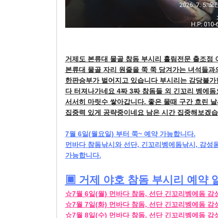
거제도 본류대 물골 참돔 부시리 흘림전문 출조점 
본류대 물골 자리 원줄을 쭉 쭉 당겨가는 녀석들과
한판승부가 벌어지고 있습니다 부시리는 감당불가
다 터져나가네요 4짜 3짜 참돔들 외 긴꼬리 벵에
서서히 마릿수 쌓아갑니다. 좋은 물때 구간 흐린 날
집중력 있게 공략중이네요 남은 시간 집중해보겠습
7월 6일(월요일) 부터 쭉~ 예약 가능합니다.
먼바다 참돔낚시와 선단, 긴꼬리벵에돔낚시, 감성돔
가능합니다.
▣ 거제 야호 참돔 부시리 예약 
☆7월 6일(월) 먼바다 참돔, 선단 긴꼬리벵에돔 
☆7월 7일(화) 먼바다 참돔, 선단 긴꼬리벵에돔 
☆7월 8일(수) 먼바다 참돔, 선단 긴꼬리벵에돔 