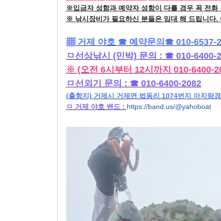
※입금자 성함과 예약자 성함이 다를 경우 꼭 전화
※ 낚시장비가 필요하신 분들은 임대 해 드립니다. 
▦ 거제 야호 ☎ 예약문의☎ 
010-6537-
ㅁ선상낚시 (민박) 문의 : ☎ 
010-6400-
※ (오전 6시부터 12시까지 
010-6400-2
ㅁ선외기 문의 : ☎ 
010-6400-2082
(출항지) 거제시 거제면 법동리 1074번지 아지랑
ㅁ 거제 야호 밴드 : 
https://band.us/@yahoboat