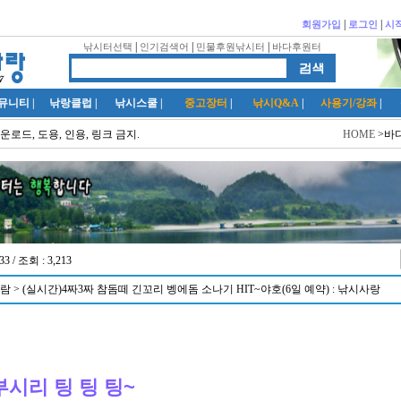
|
|
회원가입
로그인
시
|
|
|
낚시터선택
인기검색어
민물후원낚시터
바다후원터
뮤니티
|
낚랑클럽
|
낚시스쿨
|
중고장터
|
낚시Q&A
|
사용기/강좌
|
운로드, 도용, 인용, 링크 금지.
HOME
>바
33 / 조회 : 3,213
 > (실시간)4짜3짜 참돔떼 긴꼬리 벵에돔 소나기 HIT~야호(6일 예약) : 낚시사랑
시리 팅 팅 팅~