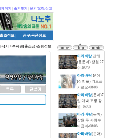
|
|
작페이지
즐겨찾기
문의/요청/신고
출조정보
|
공구/용품정보
다낚시 >특파원(출조점)조황정보
아라바람
진해
(돌문어) 장원 27
수-08/08
아라바람
문어
(삼천포) 키로급
키로오-08/08
아라바람
(문어)7
일 대박 조황 장
원 -08/08
아라바람
(문어)
장원 두 자릿수
아침피-08/08
아라바람
(문어)