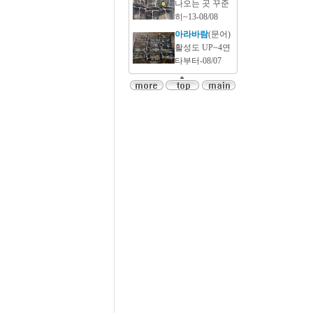
나오는 곳 꾸준
히~13-08/08
아라바람
(문어)
활성도 UP~4연
타부터-08/07