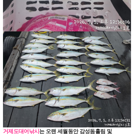
거제도대어낚시
는 오랜 세월동안 감성돔흘림
및