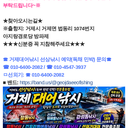
부탁드립니다~※
★찾아오시는길★
※출항지: 거제시 거제면 법동리 1074번지
아지랑경로당 방파제
★★★신분증 꼭 지참해주세요★★★
☎ 거제대어낚시 선상낚시 예약(독채 민박) 문의☎
☎ 010-6400-2082 / ☎ 010-4547-3937
ㅁ선외기: ☎ 010-6400-2082
■ 밴드:
https://band.us/@geojdaeeofishing