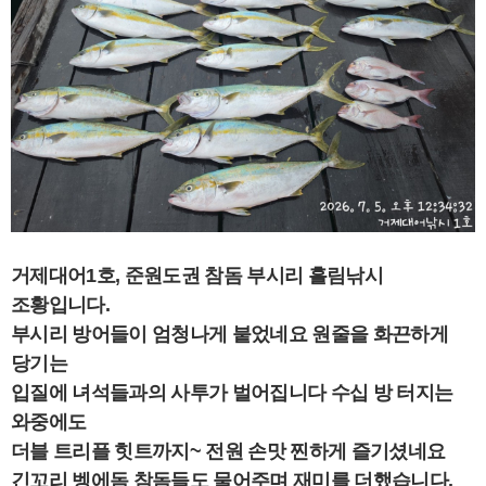
거제대어1호, 준원도권
참돔 부시리 흘림낚시
조황입니다.
부시리 방어들이 엄청나게 붙었네요 원줄을 화끈하게
당기는
입질에 녀석들과의 사투가 벌어집니다 수십 방 터지는
와중에도
더블 트리플 힛트까지~ 전원 손맛 찐하게 즐기셨네요
긴꼬리 벵에돔 참돔들도 물어주며 재미를 더했습니다.