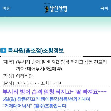
메인
목록
특파원(출조점)조황정보
[제목]
(부시리 방어)팔 빠져요 엄청 터지고 참돔 긴꼬리
까지~대어낚시(6일예약)
[작성]
아라바람
[날자]
26.07.05 15 - 조회 : 3,331
부시리 방어 습격 엄청 터지고~ 팔 빠져요~~~
5일(일) 참돔/긴꼬리 벵에돔/감성돔/선외기대여
"거제대어낚시" (철수)조황입니다.