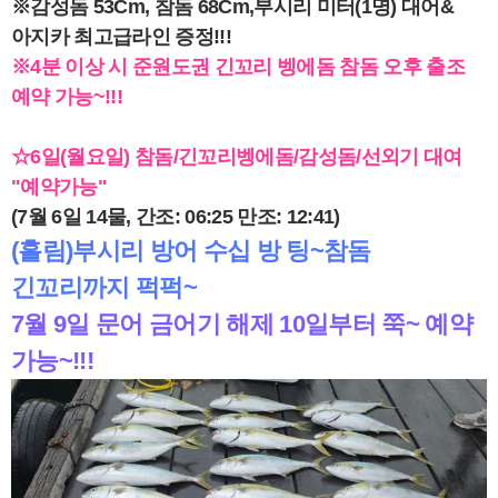
※감성돔 53Cm, 참돔 68Cm,부시리 미터(1명) 대어&
아지카 최고급라인 증정!!!
※4분 이상 시 준원도권 긴꼬리 벵에돔 참돔 오후 출조
예약 가능~!!!
☆6일(월요일) 참돔/긴꼬리벵에돔/감성돔/선외기 대여
"예약가능"
(7월 6일 14물, 간조: 06:25 만조: 12:41)
(흘림)부시리 방어 수십 방 팅~참돔
긴꼬리까지 퍽퍽~
7월 9일 문어 금어기 해제 10일부터 쭉~ 예약
가능~!!!