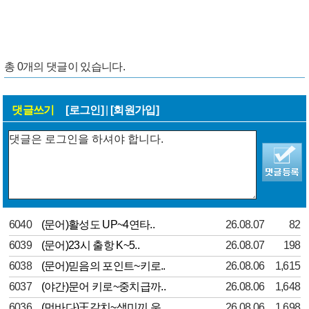
총
0
개의 댓글이 있습니다.
댓글쓰기
[로그인]
|
[회원가입]
6040
(문어)활성도 UP~4연타..
26.08.07
82
6039
(문어)23시 출항 K~5..
26.08.07
198
6038
(문어)믿음의 포인트~키로..
26.08.06
1,615
6037
(야간)문어 키로~중치급까..
26.08.06
1,648
6036
(먼바다)王갈치~생미끼 운..
26.08.06
1,698