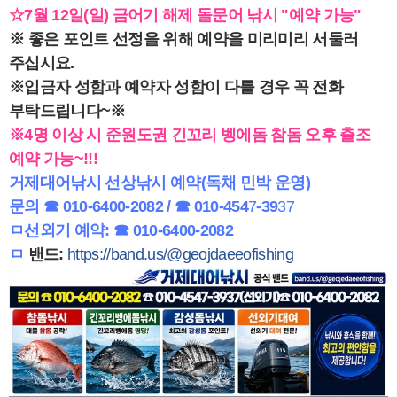
☆7월 12일(일) 금어기 해제 돌문어 낚시 "예약 가능"
※ 좋은 포인트 선정을 위해 예약을 미리미리 서둘러
주십시요.
※입금자 성함과 예약자 성함이 다를 경우 꼭 전화
부탁드립니다~※
※4명 이상 시 준원도권 긴꼬리 벵에돔 참돔 오후 출조
예약 가능~!!!
거제대어낚시 선상낚시 예약(독채 민박 운영)
문의 ☎ 010-6400-2082 / ☎ 010-454
7
-39
37
ㅁ선외기 예약: ☎ 010-6400-2082
ㅁ
밴드:
https://band.us/@geojdaeeofishing