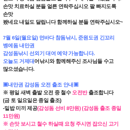
손맛 치료하실 분들 얼른 연락주십시오 팔 빠지도록
손맛
봤네요 내일도 달립니다 함께하실 분들 연락주십시오~
7월 6일(월요일) 먼바다 참돔낚시, 준원도권 긴꼬리
벵에돔 내만권
감성돔낚시 선외기 대여 예약 가능합니다.
오늘도 거제대
어낚시와 함께해주신 조사님들 수고
많으셨습니다.
▣내만권 감성돔 오전 출조 안내▣
※ 평일 새벽 출발 오전 중 철수
오전반
출조합니다
(금 토 일요일은 종일 출조)
-밑밥 미끼 제공
(감성돔 선비 8만원) (감성돔 출조 종일
11만원)
※ 손맛 보시고 철수 하실때 요청 주시면 잡으신 고기