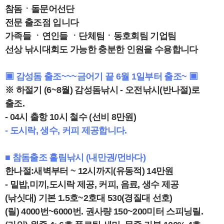
참돔ㆍ돌문어
선단
전문 출조점 입니다
가족들 ㆍ연인들 ㆍ단체팀ㆍ동호회팀 기업팀
선상 낚시대회도 가능한 충분한 인원을 수용합니다
▣ 감성돔 출조~~~금어기 끝 6월 1일부터 출조~ ▣
※ 하절기 (6~8월) 감성돔낚시 - 오전낚시(반나절)로
출조.
- 04시 출항 10시 철수 (선비 8만원)
- 도시락, 생수, 커피 제공합니다.
■ 참돔출조 흘림낚시 (내만권/먼바다)
한나절:새벽부터 ~ 12시까지(유동적) 14만원
- 밑밥,미끼,도시락 제공, 커피, 음료, 생수 제공
(낚싯대) 기본 1.5호~2호대 530(경질대 선호)
(릴) 4000번~6000번. 권사량 150~200미터 스피닝릴.