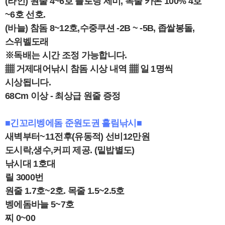
(라인) 원줄 4~6호 플로팅 세미, 목줄 카본 100% 4호
~6호 선호.
(바늘) 참돔 8~12호,수중쿠션 -2B ~ -5B, 좁쌀봉돌,
스위벨도래
※독배는 시간 조정 가능합니다.
▦ 거제대어낚시 참돔 시상 내역 ▦ 일 1명씩
시상됩니다.
68Cm 이상 - 최상급 원줄 증정
■긴꼬리벵에돔 준원도권 흘림낚시■
새벽부터~11전후(유동적) 선비12만원
도시락,생수,커피 제공. (밑밥별도)
낚시대 1호대
릴 3000번
원줄 1.7호~2호. 목줄 1.5~2.5호
벵에돔바늘 5~7호
찌 0~00