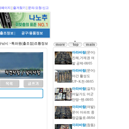
|
|
작페이지
즐겨찾기
문의/요청/신고
출조정보
|
공구/용품정보
다낚시 >특파원(출조점)조황정보
아라바람
(문어)
진해,거제권 여
밭 공략-08/05
아라바람
(문어)
야간 활성도
UP~K전-08/05
아라바람
(갈치)
어딜가도 어군
만땅~텐-08/05
아라바람
(여밭)
문어 아파트 중
량급들로-08/04
아라바람
(참돔)