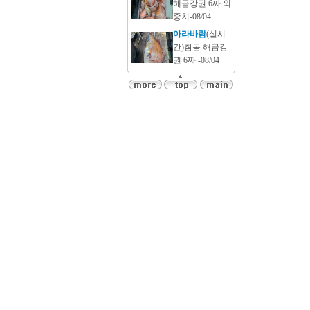
해금강권 6짜 외
중치-08/04
아라바람
(실시
간)참돔 해금강
권 6짜 -08/04