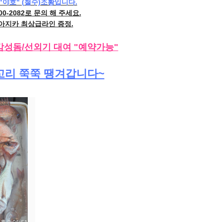
"야호" (철수)조황입니다.
00-2082
로 문의 해 주세요.
 아지카 최상급라인 증정.
감성돔/선외기 대여 "예약가능"
긴꼬리 쭉쭉 땡겨갑니다~