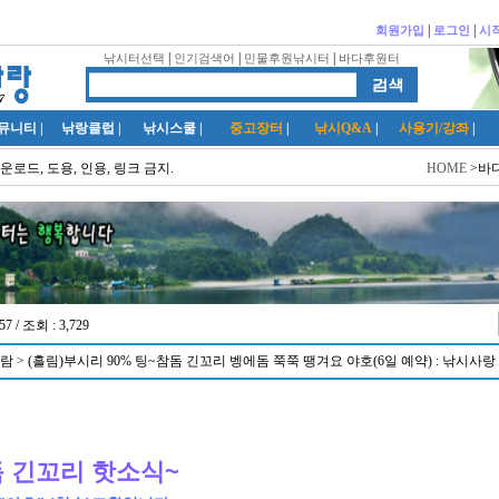
|
|
회원가입
로그인
시
|
|
|
낚시터선택
인기검색어
민물후원낚시터
바다후원터
뮤니티
|
낚랑클럽
|
낚시스쿨
|
중고장터
|
낚시Q&A
|
사용기/강좌
|
운로드, 도용, 인용, 링크 금지.
HOME
>바
57 / 조회 : 3,729
 > (흘림)부시리 90% 팅~참돔 긴꼬리 벵에돔 쭉쭉 땡겨요 야호(6일 예약) : 낚시사랑
돔 긴꼬리 핫소식~