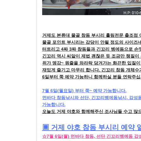
거제도 본류대 물골 참돔 부시리 흘림전문 출조점 
물골 포인트 부시리는 감당이 안될 정도의 사이즈네
터트리고 4짜 3짜 참돔들과 긴꼬리 벵에돔으로 손
긴꼬리 역시 씨알이 제법 괜찮은 듯 조금만 챔질이
위가 뎅강~ 원줄을 와라락 당겨가는 화끈한 입질이
재밌게 즐기고 마무리 합니다. 긴꼬리 참돔 개체수
6일부터 쭉 예약 가능하니 함께하실 분들 연락주십
7월 6일(월요일) 부터 쭉~ 예약 가능합니다.
먼바다 참돔낚시와 선단, 긴꼬리벵에돔낚시, 감성돔
가능합니다.
오늘도 거제 야호와 함께해주신 조사님들 수고 많
▣ 거제 야호 참돔 부시리 예약 
☆7월 6일(월) 먼바다 참돔, 선단 긴꼬리벵에돔 