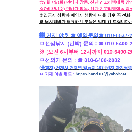
☆7월 7일(화) 먼바다 참돔, 선단 긴꼬리벵에돔 
☆7월 8일(수) 먼바다 참돔, 선단 긴꼬리벵에돔 
※입금자 성함과 예약자 성함이 다를 경우 꼭 전화
※ 낚시장비가 필요하신 분들은 임대 해 드립니다. 
▦ 거제 야호 ☎ 예약문의☎ 
010-6537-
ㅁ선상낚시 (민박) 문의 : ☎ 
010-6400-
※ (오전 6시부터 12시까지 
010-6400-2
ㅁ선외기 문의 : ☎ 
010-6400-2082
(출항지) 거제시 거제면 법동리 1074번지 아지랑
ㅁ 거제 야호 밴드 : 
https://band.us/@yahoboat