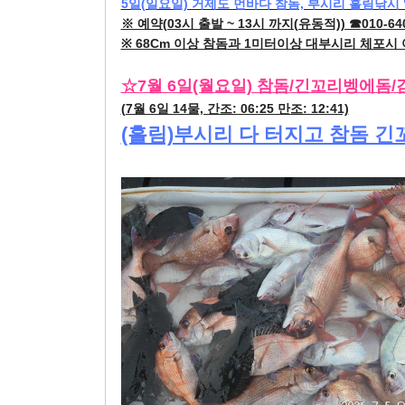
5일(일요일) 거제도 먼바다 참돔, 부시리 흘림낚시 
※ 예약(03시 출발 ~ 13시 까지(유동적)) ☎
010-64
※ 68Cm 이상 참돔과 1미터이상 대부시리 체포시
☆7월 6일(월요일) 참돔/긴꼬리벵에돔/
(7월 6일 14물, 간조: 06:25 만조: 12:41)
(흘림)부시리 다 터지고 참돔 