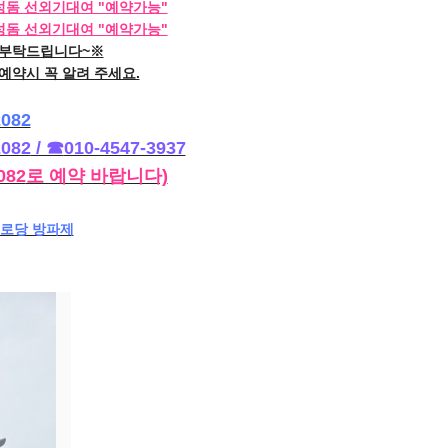
감성돔 선외기대여 "예약가능"
감성돔 선외기대여 "예약가능"
 부탁드립니다~※
예약시 꼭 알려 주세요.
2082
2082
 / ☎
010-4547-3937
082
로 예약 바랍니다)
경로당 방파제