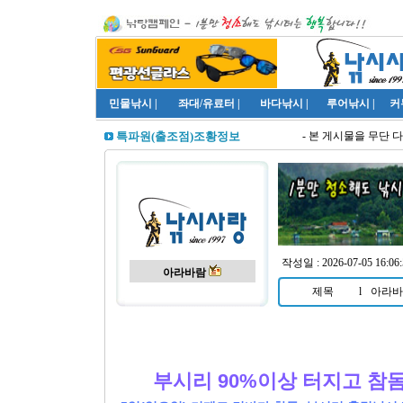
민물낚시
|
좌대/유료터
|
바다낚시
|
루어낚시
|
커
- 본 게시물을 무단 다
특파원(출조점)조황정보
작성일 : 2026-07-05 16:06:
아라바람
제목
l
아라바람
부시리 90%이상 터지고 참