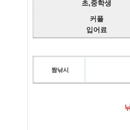
초,중학생
커플
입어료
짬낚시
낚