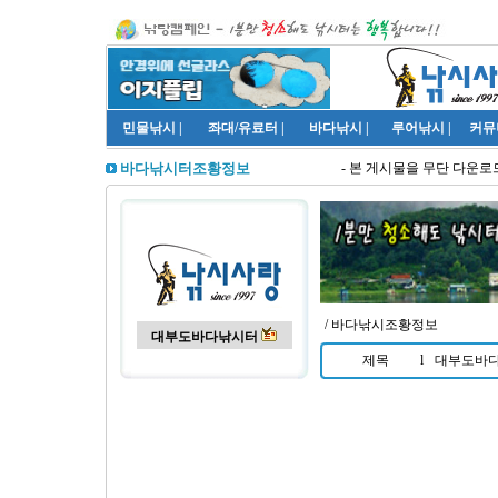
민물낚시
|
좌대/유료터
|
바다낚시
|
루어낚시
|
커뮤
- 본 게시물을 무단 다운로드
바다낚시터조황정보
/ 바다낚시조황정보
대부도바다낚시터
제목
l
대부도바다낚