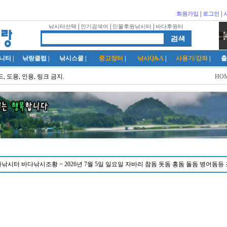
|
|
회원가입
로그인
|
|
|
낚시터선택
인기검색어
민물후원낚시터
바다후원터
니티
|
낚랑클럽
|
낚시스쿨
|
중고장터
|
낚시Q&A
|
사용기/강좌
|
출
, 도용, 인용, 링크 금지.
HO
시터 바다낚시조황 > 2026년 7월 5일 일요일 자바리 참돔 돗돔 홍돔 돌돔 병어돔등 