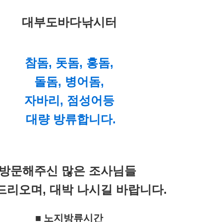
대부도바다낚시터
참돔, 돗돔, 홍돔,
돌돔, 병어돔,
자바리, 점성어등
대량
방류합니다.
방문해주신 많은 조사님
들
드리오며,
대박 나시길 바랍니다.
■ 노지방류
시간