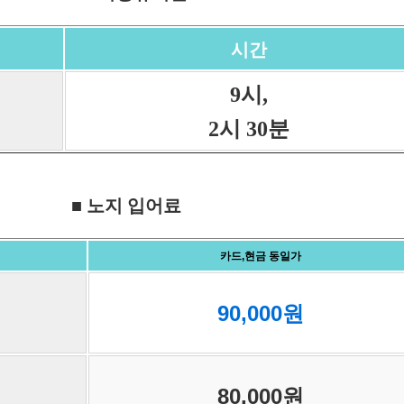
시간
9시,
2시 30분
■ 노지 입어료
카드,현금 동일가
90,000원
80,000원