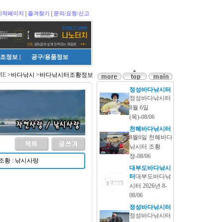
|
|
시작페이지
즐겨찾기
문의/요청/신고
조정보
|
공구/용품정보
ME
>바다낚시 >바다낚시터조황정보
정성바다낚시터
정성바다낚시터
8월 6일
(목)-08/06
천혜바다낚시터
8월6일 천혜바다
낚시터 조황
정-08/06
조황 : 낚시사랑
대부도바다낚시
터
대부도바다낚
시터 2026년 8-
08/06
정성바다낚시터
정성바다낚시터