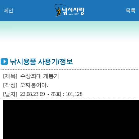
메인
목록
낚시용품 사용기/정보
[제목]
수상좌대 개봉기
[작성]
오짜붕어야.
[날자]
22.08.23 09 - 조회 : 101,128