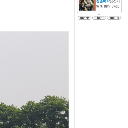
청춘어락
송전지
평택 좌대-07/30