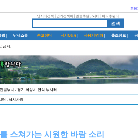
회원
|
|
|
낚시터선택
인기검색어
민물후원낚시터
바다후원터
클럽
|
낚시스쿨
|
중고장터
|
낚시Q&A
|
사용기/강좌
|
출조정보
|
공
크 금지.
81 / 민물낚시
/ 경기 화성시 안석 낚시터
시터 : 낚시사랑
를 스쳐가는 시원한 바람 소리