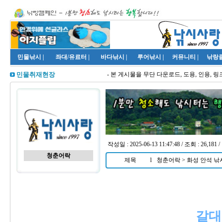
민물낚시
|
좌대/유료터
|
바다낚시
|
루어낚시
|
커뮤니티
|
낚랑
- 본 게시물을 무단 다운로드, 도용, 인용, 링
민물취재현장
작성일 : 2025-06-13 11:47:48 / 조회 : 26,1
청춘어락
제목
l
청춘어락 > 화성 안석 낚
갈대