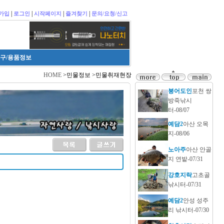
|
|
|
|
가입
로그인
시작페이지
즐겨찾기
문의/요청/신고
구/용품정보
HOME
>민물정보 >민물취재현장
붕어도인
포천 쌍
방죽낚시
터-08/07
예담2
아산 오목
지-08/06
노아주
아산 안골
지 연밭-07/31
강호지락
고초골
낚시터-07/31
예담2
안성 성주
리 낚시터-07/30