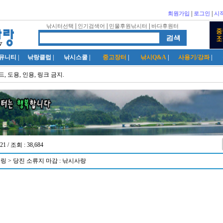
|
|
회원가입
로그인
시
|
|
|
낚시터선택
인기검색어
민물후원낚시터
바다후원터
뮤니티
|
낚랑클럽
|
낚시스쿨
|
중고장터
|
낚시Q&A
|
사용기/강좌
|
, 도용, 인용, 링크 금지.
21 / 조회 : 38,684
링 > 당진 소류지 마감 : 낚시사랑