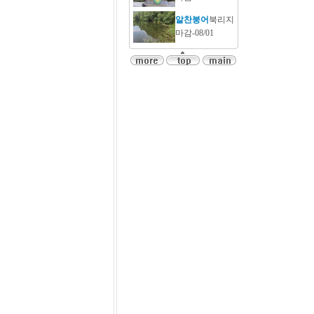
알찬붕어
북리지
마감-08/01