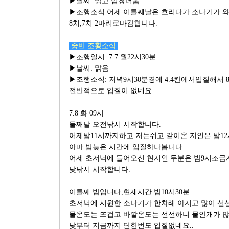
▶날씨: 맑고 엄청더움
▶조행소식:어제 이틀째날은 흐리다가 소나기가 
8치,7치 2마리로마감합니다.
중반 조황소식
▶조행일시: 7.7 월22시30분
▶날씨: 맑음
▶조행소식: 저녁9시30분경에 4.4칸에서입질해서 
전반적으로 입질이 없네요..
7.8 화 09시
둘째날 오전낚시 시작합니다.
어제밤11시까지하고 저는쉬고 같이온 지인은 밤1
아마 밤늦은 시간에 입질하나봅니다.
어제 초저녁에 들어오신 현지인 두분은 밤9시조
낮낚시 시작합니다.
이틀째 밤입니다,현재시간 밤10시30분
초저녁에 시원한 소나기가 한차례 아지고 많이 선
물온도는 뜨겁고 바깥온도는 선선하니 물안개가 
낮부터 지금까지 단한번도 입질없네요..