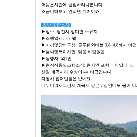
더늦은시간에 입질하려나봅니다..
조금더해보고 안되면 쉬어야죠..
초반 조황소식
▶장소: 당진시 정미면 소류지
▶조행일시: 7.7 월
▶미끼및장비구성: 글루텐외바늘 3.8~4.8까지 여
▶날씨및특이사항: 맑음.바람없음
▶동행자: 외1인
▶현장상황및조행소식: 현지인 포함 네명입니다.
산밑 계곡지라 수심이 4미터급입니다.
다행히 잡어입질은 없네요.
너무더워서그런지 계곡지 깊은수심인데도 물이 미