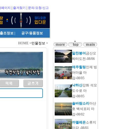
|
|
작페이지
즐겨찾기
문의/요청/신고
출조정보
|
공구/용품정보
HOME
>민물정보 >
알찬붕어
금산오
짜터도전-08/06
매주힐링
인제 빙
어마을 마
감-08/05
낙하산
강화 석모
도수로 마
감-08/05
솔바람소리
아산
호 백석포리 마
감-08/02
까멜레온
소류지
마감 -08/01