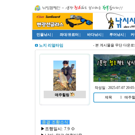
민물낚시
|
좌대/유료터
|
바다낚시
|
루어낚시
|
커
- 본 게시물을 무단 다운로드
노지 리얼타임
작성일 : 2025-07-07 20:05:
매주힐링
제목
l
매주힐
종결 조황소식
▶조행일시: 7.9 수