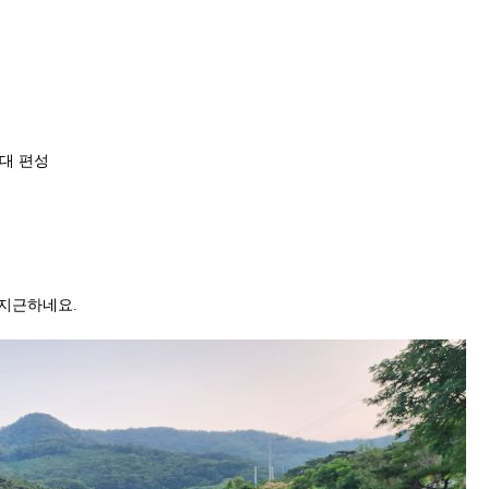
덟대 편성
지근하네요.