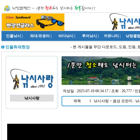
민물낚시
|
좌대/유료터
|
바다낚시
|
루어낚시
|
커뮤니티
|
낚랑클
- 본 게시물을 무단 다운로드, 도용, 인용, 
민물취재현장
작성일 : 2025-07-10 06:34:17 / 조회 : 20,777 
낚시사랑
제목
l
낚시사랑 > 음성 모란지 : 