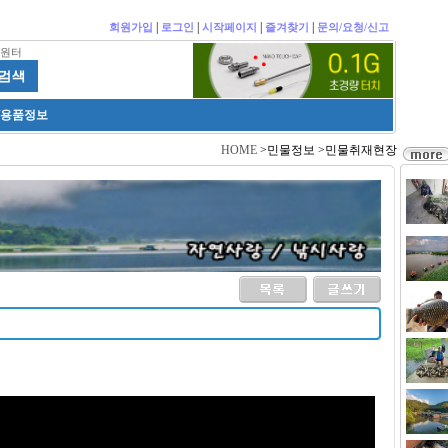
|
|
|
|
회원가입
로그인
시작페이지
즐겨찾기
문의/요청/신고
원터
/용품정보
HOME
>민물정보 >민물취재현장