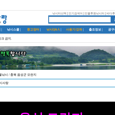
|
|
|
낚시터선택
인기검색어
민물후원낚시터
바다후
럽
|
낚시스쿨
|
중고장터
|
낚시Q&A
|
사용기/강좌
|
출조정보
|
공구
링크 금지.
/ 민물낚시
/ 충북 음성군 모란지
낚시사랑