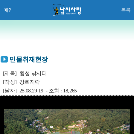
메인
목록
민물취재현장
[제목]
황청 낚시터
[작성]
강호지락
[날자]
25.08.29 19 - 조회 : 18,265