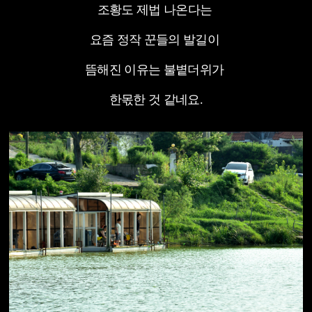
조황도 제법 나온다는
요즘 정작 꾼들의 발길이
뜸해진 이유는 불볕더위가
한몫한 것 같네요.