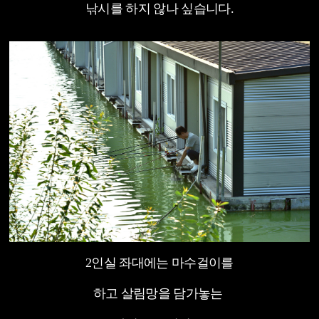
낚시를 하지 않나 싶습니다.
2인실 좌대에는 마수걸이를
하고 살림망을 담가놓는