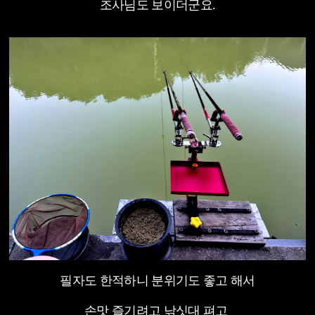
조사님도 보이더군요.
필자도 한적하니 분위기도 좋고 해서
손맛 즐기려고 낚싯대 펴고