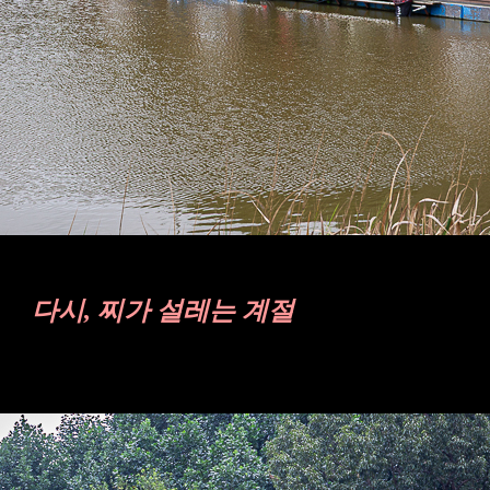
다시
,
찌가 설레는 계절