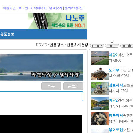
|
|
|
|
회원가입
로그인
시작페이지
즐겨찾기
문의/요청/신고
/용품정보
HOME
>민물정보 >민물취재현장
예담2
아산 오목
지-08/06
노아주
아산 안
지 연밭-07/31
강호지락
고초
낚시터-07/31
예담2
안성 성주
리 낚시터-07/30
청춘어락
송전
평택 좌대-07/30
붕어도인
포천 