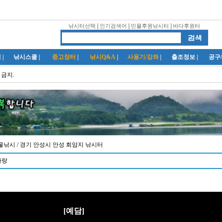
|
|
|
낚시터선택
인기검색어
민물후원낚시터
바다후원터
럽
|
낚시스쿨
|
중고장터
|
낚시Q&A
|
사용기/강좌
|
출조정보
|
공구
 금지.
/ 민물낚시
/ 경기 안성시 안성 회암지 낚시터
사랑
[예담]