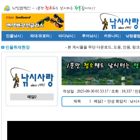
민물낚시
|
좌대/유료터
|
바다낚시
|
루어낚시
|
커뮤니티
|
낚랑클
- 본 게시물을 무단 다운로드, 도용, 인용, 링크
민물취재현장
작성일 : 2025-09-30 01:53:17 / 조회 : 19,337 
예담2
제목
l
예담2 > 안성 회암지 : 낚시