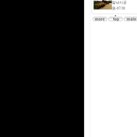
일낚시공
원-07/30