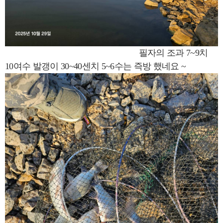
필자의 조과 7~9치
10여수 발갱이 30~40센치 5~6수는 즉방 했네요 ~