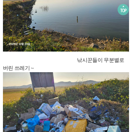
낚시꾼들이 무분별로
버린 쓰레기 ~