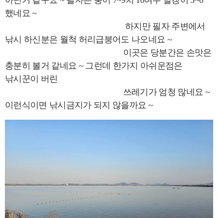
아닌거 같구요 ~ 필자는 붕어 7~9치 10여수 발갱이 5~6
했네요 ~
하지만 필자 주변에서
낚시 하신분은 월척 허리급붕어도 나오네요 ~
이곳은 당분간은 손맛은
충분히 볼거 같네요 ~ 그런데 한가지 아쉬운점은
낚시꾼이 버린
쓰레기가 엄청 많네요 ~
이런식이면 낚시금지가 되지 않을까요 ~