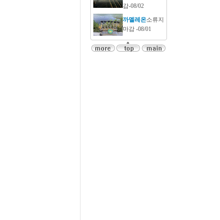
감-08/02
까멜레온
소류지
마감 -08/01