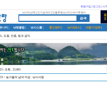
|
|
회원가입
로그인
시
|
|
|
낚시터선택
인기검색어
민물후원낚시터
바다후원터
뮤니티
|
낚랑클럽
|
낚시스쿨
|
중고장터
|
낚시Q&A
|
사용기/강좌
|
, 도용, 인용, 링크 금지.
25 / 조회 : 25,003
33 > 늦가을의 남녁 마감 : 낚시사랑