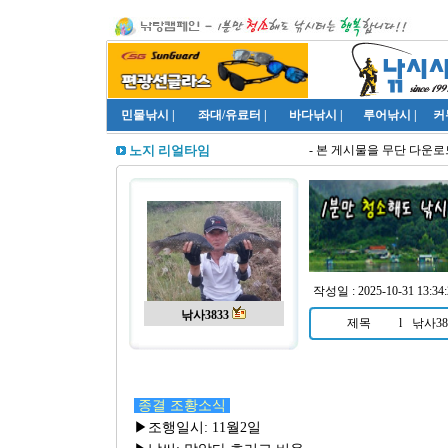
민물낚시
|
좌대/유료터
|
바다낚시
|
루어낚시
|
커
- 본 게시물을 무단 다운로드
노지 리얼타임
작성일 : 2025-10-31 13:34:
낚사3833
제목
l
낚사38
종결 조황소식
▶조행일시: 11월2일