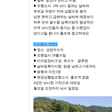
▶날씨: 맑았다 흐리고 비옴
▶조행소식: 2박 낚시 결과는 날씨와
부르길 우렁이 악재 삼합으로 붕어
상면 못하고 급변하는 날씨에 예정보다
하루 먼저 철수함 넘쪽지방의 평균적인
지역 낚시인들의 평가는 좀 이른감이
있다고들 합니다 출조에 참고하세요
초반 조황소식
▶장소: 상방저수지
▶조행일시:10월31일
▶미끼및장비구성: 옥수수ㆍ글루텐
▶날씨및특이사항: 맑음 낮최고기온20도
▶동행자:지인1명
▶현장상황및조행소식: 출조객 없음
4년전 낚시한 기억으로 대편성
월요일 오잔까지 낚시 일정임