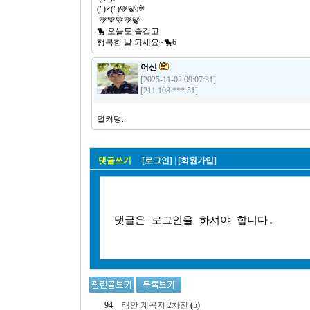
(")×(")💚🍃💭
💚💚💚💚🍃
🐤 오늘도 즐겁고
행복한 날 되세요~🐤6
어신
[2025-11-02 09:07:31]
[211.108.***.51]
덜커덩...
댓글쓰기
[로그인]
|
[회원가입]
94
태안 계곡지 2차전
(5)