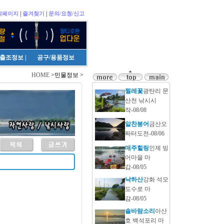
|
|
작페이지
즐겨찾기
문의/요청/신고
출조정보
|
공구/용품정보
HOME
>민물정보 >
찔레꽃
광탄리 문
산천 낚시시
작-08/08
알찬붕어
금산오
짜터도전-08/06
매주힐링
인제 빙
어마을 마
감-08/05
낙하산
강화 석모
도수로 마
감-08/05
솔바람소리
아산
호 백석포리 마