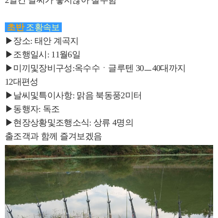
2일간 날씨가 좋지않아 철수함
초반
조황속보
▶장소: 태안 계곡지
▶조행일시: 11월6일
▶미끼및장비구성:옥수수ㆍ글루텐 30ㅡ40대까지
12대편성
▶날씨및특이사항: 맑음 북동풍2미터
▶동행자: 독조
▶현장상황및조행소식: 상류 4명의
출조객과 함께 즐겨보겠음