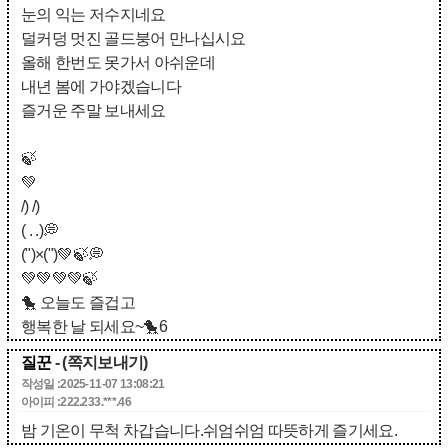
눈의 익는 저수지네요
덜커덩 멋진 골드붕어 만나십시요
올해 한번도 못가서 아쉬운데
내년 봄에 가야겠습니다
즐거운 주말 보내세요
🍃
💚
/) /)
( . .)💭
(")×(")💚🍃💭
💚💚💚💚🍃
🐤 오늘도 즐겁고
행복한 날 되세요~🐤6
질꾼
- (쪽지보내기)
작성일 :2025-11-07 13:08:21
아이피 :222.233.***.46
밤 기온이 무척 차갑습니다.쉬엄쉬엄 따뜻하게 즐기세요.