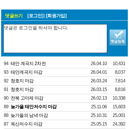
댓글쓰기
[로그인]
|
[회원가입]
94
태안 계곡지 2차전
26.04.10
10,431
93
태안계곡지 마감
26.04.01
8,037
92
청호지 마감
26.03.24
7,814
91
청호지 마감
26.03.15
8,816
90
전북 고마제 마감
26.02.13
10,338
89
늦가을 태안저수지 마감
25.11.06
15,603
88
늦가을의 남녁 마감
25.10.31
25,001
87
옥산저수지 마감
25.05.15
24,392