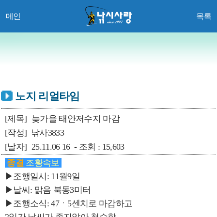
메인
목록
노지 리얼타임
[제목]
늦가을 태안저수지 마감
[작성]
낚사3833
[날자]
25.11.06 16 - 조회 : 15,603
종결
조황속보
▶조행일시: 11월9일
▶날씨: 맑음 북동3미터
▶조행소식: 47ㆍ5센치로 마감하고