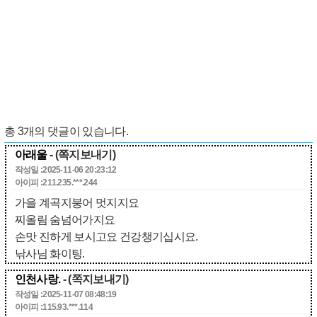
총
3
개의 댓글이 있습니다.
아래울
- (쪽지보내기)
작성일 :2025-11-06 20:23:12
아이피 :211.235.***.244
가을 계곡지붕어 멋지지요
찌올림 숨넘어가지요
손맛 진하게 보시고요 건강챙기십시요.
낚사님 화이팅.
인천사랑.
- (쪽지보내기)
작성일 :2025-11-07 08:48:19
아이피 :115.93.***.114