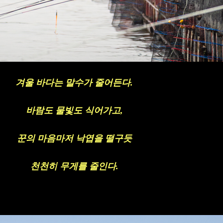
겨울 바다는 말수가 줄어든다
.
바람도 물빛도 식어가고
,
꾼의 마음마저 낙엽을 떨구듯
천천히 무게를 줄인다
.