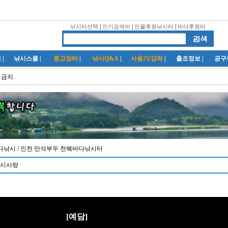
|
|
|
낚시터선택
인기검색어
민물후원낚시터
바다후원터
럽
|
낚시스쿨
|
중고장터
|
낚시Q&A
|
사용기/강좌
|
출조정보
|
공구
 금지.
/ 바다낚시
/ 인천 만석부두 천혜바다낚시터
낚시사랑
[예담]