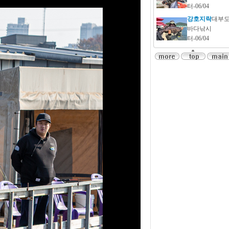
터-06/04
강호지락
대부
바다낚시
터-06/04