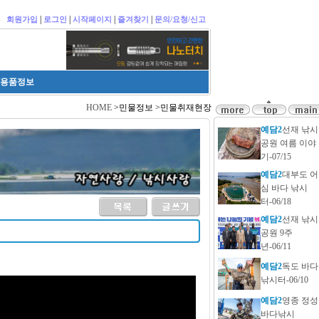
|
|
|
|
회원가입
로그인
시작페이지
즐겨찾기
문의/요청/신고
/용품정보
HOME
>민물정보 >민물취재현장
예담2
선재 낚시
공원 여름 이야
기-07/15
예담2
대부도 어
심 바다 낚시
터-06/18
예담2
선재 낚시
공원 9주
년-06/11
예담2
독도 바다
낚시터-06/10
예담2
영종 정성
바다낚시