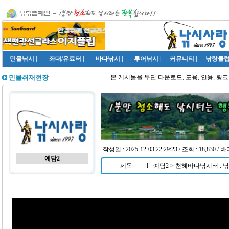
민물낚시
|
좌대/유료터
|
바다낚시
|
루어낚시
|
커뮤니티
|
낚랑클
- 본 게시물을 무단 다운로드, 도용, 인용, 링크
민물취재현장
작성일 : 2025-12-03 22:29:23 / 조회 : 18,830 
예담2
제목
l
예담2 > 천혜바다낚시터 : 