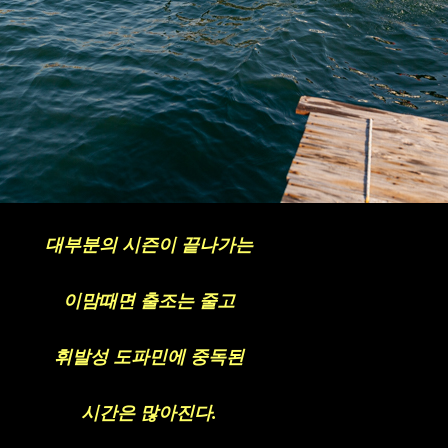
대부분의 시즌이 끝나가는
이맘때면 출조는 줄고
휘발성 도파민에 중독된
시간은 많아진다
.