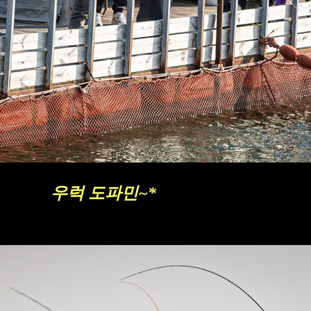
우럭 도파민
~*