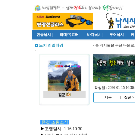
민물낚시
|
좌대/유료터
|
바다낚시
|
루어낚시
|
커
- 본 게시물을 무단 다운로드
노지 리얼타임
작성일 : 2026-01-15 16:30:
질꾼
제목
l
질꾼 >
종결 조황소식
▶조행일시: 1.16 10:30