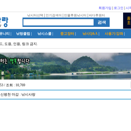
|
|
회원가입
로그인
시
|
|
|
낚시터선택
인기검색어
민물후원낚시터
바다후원터
뮤니티
|
낚랑클럽
|
낚시스쿨
|
중고장터
|
낚시Q&A
|
사용기/강좌
|
, 도용, 인용, 링크 금지.
53 / 조회 : 10,769
 신평천 마감 : 낚시사랑