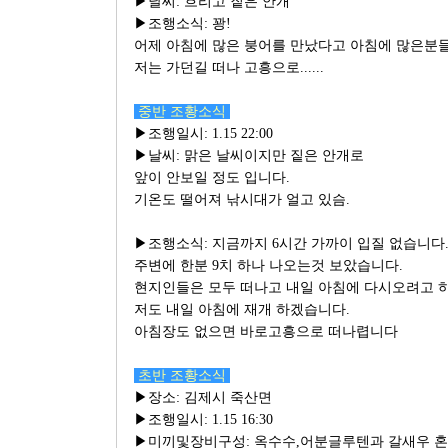
▶날씨: 흐리고 짙은 안개
▶조행소식: 꽝!
어제 아침에 많은 붕어를 만났다고 아침에 많은분
저는 가던길 떠나 고흥으로......
중반 조황소식
▶조행일시: 1.15 22:00
▶날씨: 맑은 날씨이지만 짙은 안개로
앞이 안보일 정도 입니다.
기온도 떨어져 낚시대가 얼고 있슴.
▶조행소식: 지금까지 6시간 가까이 입질 없습니다
주변에 한분 9치 하나 나오는것 보았습니다.
현지인들은 모두 떠나고 내일 아침에 다시오려고 하
저도 내일 아침에 재개 하겠습니다.
아침장도 없으면 바로고흥으로 떠나렵니다
초반 조황소식
▶장소: 김제시 죽산면
▶조행일시: 1.15 16:30
▶미끼및장비구성: 옥수수,어분글루텐과 갈새우 