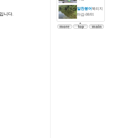
알찬붕어
북리지
입니다.
마감-08/01