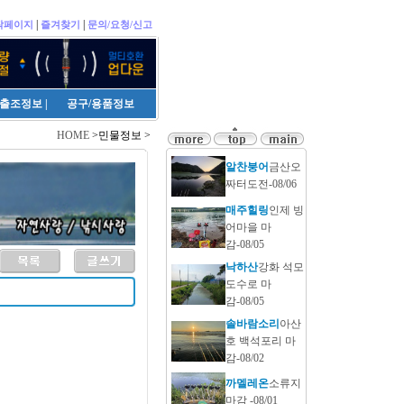
|
|
작페이지
즐겨찾기
문의/요청/신고
출조정보
|
공구/용품정보
HOME
>민물정보 >
알찬붕어
금산오
짜터도전-08/06
매주힐링
인제 빙
어마을 마
감-08/05
낙하산
강화 석모
도수로 마
감-08/05
솔바람소리
아산
호 백석포리 마
감-08/02
까멜레온
소류지
마감 -08/01