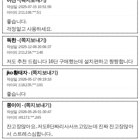
어신
- (쪽지보내기)
작성일 :2025-07-15 10:51:50
아이피 :211.108.***.51
좋습니다.
걱정말고 사용하세요.
독한
- (쪽지보내기)
작성일 :2025-12-08 20:06:37
아이피 :211.234.***.140
저도 추천 드립니다 16단 구매했는데 설치편하고 짱짱합니다
jko황태자
- (쪽지보내기)
작성일 :2026-05-17 09:19:10
아이피 :118.235.***.101
좋습니다
쫑이이
- (쪽지보내기)
작성일 :2026-05-26 01:30:47
아이피 :49.172.***.245
잔고장많아요..저도8단짜리사서쓰고있는데 진짜 잔고장많아
서 스트레스심합니다..