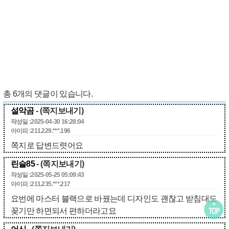
총
6
개의 댓글이 있습니다.
설악곰
- (쪽지보내기)
작성일 :2025-04-30 16:28:04
아이피 :211.229.***.196
쪽지로 답변드렷어요
린슬85
- (쪽지보내기)
작성일 :2025-05-25 05:09:43
아이피 :211.235.***.217
요번에 마스터 블랙으로 바꿨는데 디자인도 괜찮고 받침대도
꽂기만 하면되서 편하더라고요