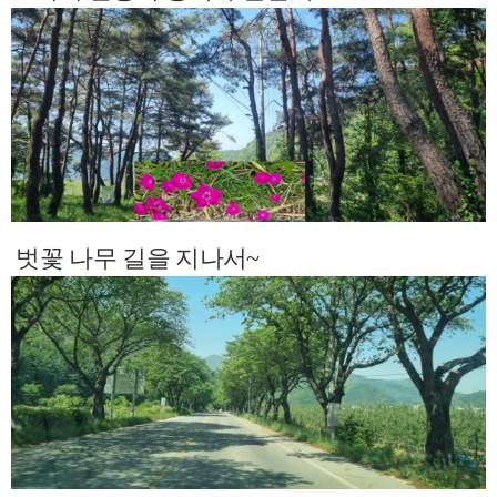
벗꽃 나무 길을 지나서~