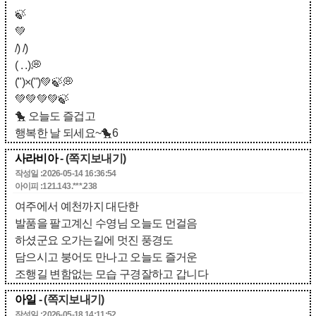
🍃
💚
/) /)
( . .)💭
(")×(")💚🍃💭
💚💚💚💚🍃
🐤 오늘도 즐겁고
행복한 날 되세요~🐤6
사라비아
- (쪽지보내기)
작성일 :2026-05-14 16:36:54
아이피 :121.143.***.238
여주에서 예천까지 대단한
발품을 팔고계신 수영님 오늘도 먼걸음
하셨군요 오가는길에 멋진 풍경도
담으시고 붕어도 만나고 오늘도 즐거운
조행길 변함없는 모습 구경잘하고 갑니다
아일
- (쪽지보내기)
작성일 :2026-05-18 14:11:52