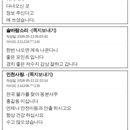
다녀오신 곳
정보 주신다고
애 쓰셨습니다.
솔바람소리
- (쪽지보내기)
작성일 :2026-05-13 06:03:43
아이피 :211.234.***.141
한번 나오면 계속 나온다니
좋은 포인트 입니다
경치 좋은 저수지 감상 잘하고 갑니다
인천사랑.
- (쪽지보내기)
작성일 :2026-05-13 22:33:14
아이피 :114.206.***.135
전국 물가를 찾아 동분서주
홍길동 이십니다
언제나 안전이동과 안출 하시고요
항상 건강 하십시요
수고 많으셨습니다