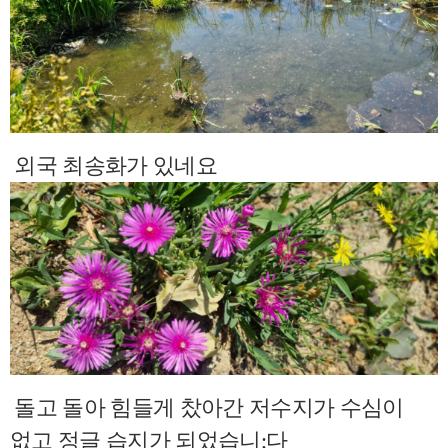
외국 최송화가 있네요
돌고 돌아 힘들게 찼아간 저수지가 수심이
없고 정글 습지가 되었습니;다