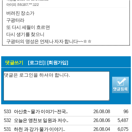
아이피 :59.187.***.122
버려진 장소가
구광터라
또 다시 세월이 흐르면
다시 생기를 찾으니
구광터의 명성은 언제나 자자 합니다~~ㅎㅎ
댓글쓰기
[로그인]
|
[회원가입]
533
아산호~ 물가 이야기~전국..
26.08.08
96
532
오늘은 앵천보 일원과 저수..
26.08.06
5,487
531
하천 과 강가 물가 이야기..
26.08.04
6,075