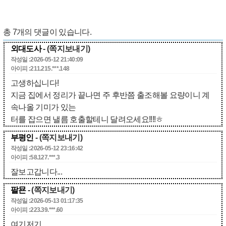
총
7
개의 댓글이 있습니다.
외대도사
- (쪽지보내기)
작성일 :2026-05-12 21:40:09
아이피 :211.215.***.148
고생하십니다!
지금 집에서 정리가 끝나면 주 후반쯤 출조해볼 요량이니 계
속나올 기미가 있는
터를 잡으면 낼름 호출할테니 달려오세요!!!!ㅎ
부평인
- (쪽지보내기)
작성일 :2026-05-12 23:16:42
아이피 :58.127.***.3
잘보고갑니다...
팔묜
- (쪽지보내기)
작성일 :2026-05-13 01:17:35
아이피 :223.39.***.60
여기저기