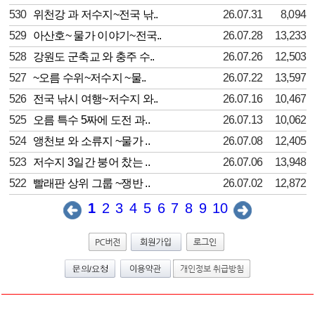
530
위천강 과 저수지~전국 낚..
26.07.31
8,094
529
아산호~ 물가 이야기~전국..
26.07.28
13,233
528
강원도 군축교 와 충주 수..
26.07.26
12,503
527
~오름 수위~저수지 ~물..
26.07.22
13,597
526
전국 낚시 여행~저수지 와..
26.07.16
10,467
525
오름 특수 5짜에 도전 과..
26.07.13
10,062
524
앵천보 와 소류지 ~물가 ..
26.07.08
12,405
523
저수지 3일간 붕어 찼는 ..
26.07.06
13,948
522
빨래판 상위 그룹 ~쟁반 ..
26.07.02
12,872
1
2
3
4
5
6
7
8
9
10