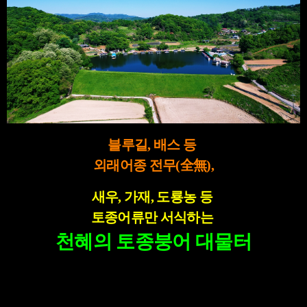
블루길, 배스 등
외래어종 전무(全無),
새우, 가재, 도룡농 등
토종어류만 서식하는
천혜의 토종붕어 대물터