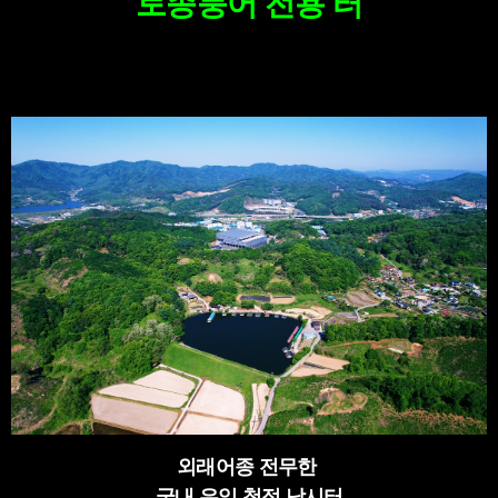
토종붕어 전용 터
외래어종 전무한
국내 유일 청정 낚시터