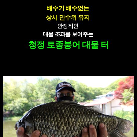
배수기 배수없는
상시 만수위 유지
안정적인
대물 조과를 보여주는
청정 토종붕어 대물 터