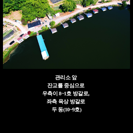
관리소 앞
잔교를 중심으로
우측이 8~1호 방갈로,
좌측 육상 방갈로
두 동(10~9호)