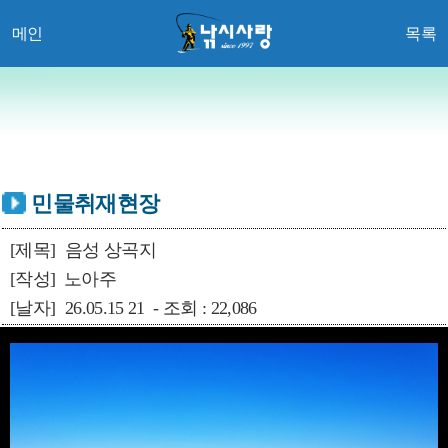
메인
목록
민물취재현장
[제목]
음성 상곡지
[작성]
노아주
[날자]
26.05.15 21 - 조회 : 22,086