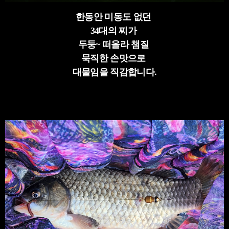
한동안 미동도 없던
34대의 찌가
두둥~ 떠올라 챔질
묵직한 손맛으로
대물임을 직감합니다.