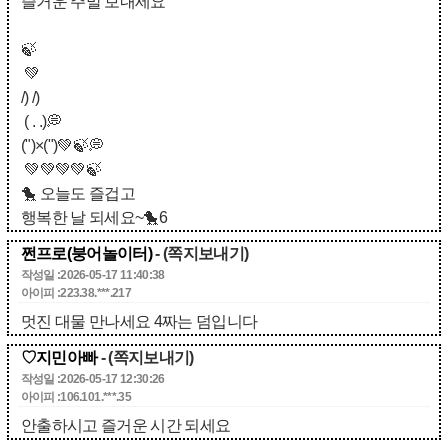
즐거운 주말 보내세요
🍃
💚
/) /)
( . .)💭
(")×(")💚🍃💭
💚💚💚💚🍃
🐤 오늘도 즐겁고
행복한 날 되세요~🐤6
쩐프로(붕어놀이터)
- (쪽지보내기)
작성일 :2026-05-17 11:40:38
아이피 :223.38.***.217
멋진 대물 만나세요 4짜는 덤입니다
♡지민아빠
- (쪽지보내기)
작성일 :2026-05-17 12:30:26
아이피 :106.101.***.35
안출하시고 즐거운 시간 되세요