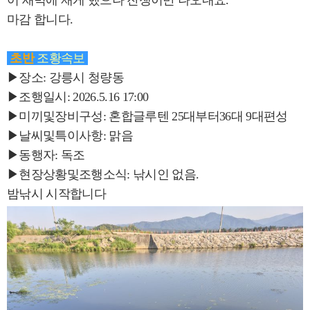
어 새벽에 재게 했으나 잔챙이만 나오내요.
마감 합니다.
초반
조황속보
▶장소: 강릉시 청량동
▶조행일시: 2026.5.16 17:00
▶미끼및장비구성: 혼합글루텐 25대부터36대 9대편성
▶날씨및특이사항: 맑음
▶동행자: 독조
▶현장상황및조행소식: 낚시인 없음.
밤낚시 시작합니다