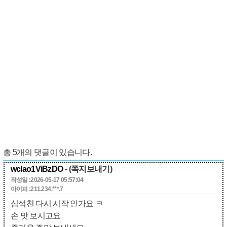
총
5
개의 댓글이 있습니다.
wclao1ViBzDO
- (쪽지보내기)
작성일 :2026-05-17 05:57:04
아이피 :211.234.***.7
심석천 다시 시작 인가요 ㅋ
손 맛 보시고요