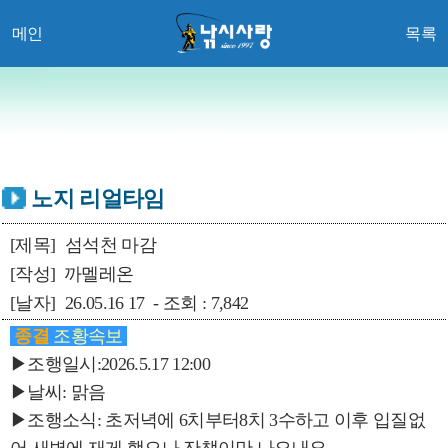
메인
목록
노지 리얼타임
[제목]
섬석천 마감
[작성]
까멜레온
[날자]
26.05.16 17 - 조회 : 7,842
종결
조황속보
▶조행일시:2026.5.17 12:00
▶날씨: 맑음
▶조행소식: 초저녁에 6치부터8치 3수하고 이후 입질없