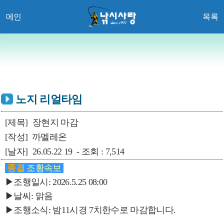
메인
목록
노지 리얼타임
[제목]
장현지 마감
[작성]
까멜레온
[날자]
26.05.22 19 - 조회 : 7,514
종결
조황속보
▶조행일시: 2026.5.25 08:00
▶날씨: 맑음
▶조행소식: 밤11시경 7치한수로 마감합니다.