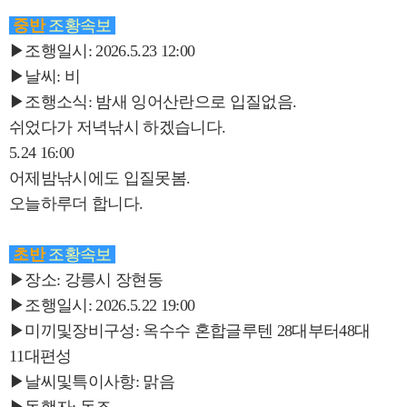
중반
조황속보
▶조행일시: 2026.5.23 12:00
▶날씨: 비
▶조행소식: 밤새 잉어산란으로 입질없음.
쉬었다가 저녁낚시 하겠습니다.
5.24 16:00
어제밤낚시에도 입질못봄.
오늘하루더 합니다.
초반
조황속보
▶장소: 강릉시 장현동
▶조행일시: 2026.5.22 19:00
▶미끼및장비구성: 옥수수 혼합글루텐 28대부터48대
11대편성
▶날씨및특이사항: 맑음