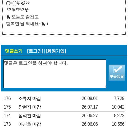
(")×(")💚🍃💭
💚💚💚💚🍃
🐤 오늘도 즐겁고
행복한 날 되세요~🐤6
댓글쓰기
[로그인]
|
[회원가입]
176
소류지 마감
26.08.01
7,729
175
장현지 마감
26.07.17
10,042
174
섬석천 마감
26.06.27
8,272
173
아산호 마감
26.06.06
10,556