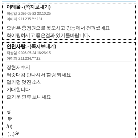
아래울
- (쪽지보내기)
작성일 :2026-05-22 23:10:25
아이피 :211.235.***.231
요번은 충청권으로 못오시고 강능에서 전펴셨네요
화이팅하시고 좋은결과 있기를바람니다.
인천사랑.
- (쪽지보내기)
작성일 :2026-05-24 16:26:15
아이피 :211.234.***.12
장현저수지
터줏대감 만나셔서 힐링 되세요
덜커덩 멋진 소식
기대합니다
즐거운 연휴 보내세요
🍃
💚
/) /)
( . .)💭