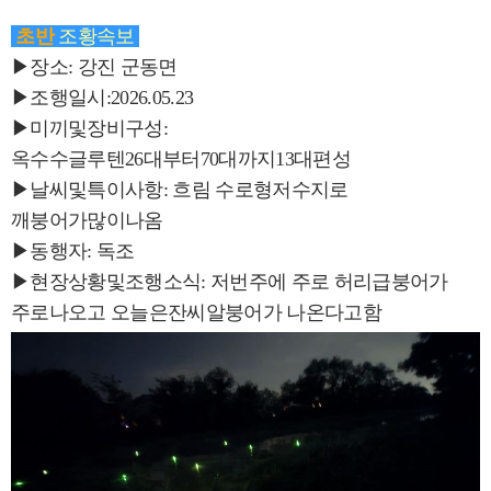
초반
조황속보
▶장소: 강진 군동면
▶조행일시:2026.05.23
▶미끼및장비구성:
옥수수글루텐26대부터70대까지13대편성
▶날씨및특이사항: 흐림 수로형저수지로
깨붕어가많이나옴
▶동행자: 독조
▶현장상황및조행소식: 저번주에 주로 허리급붕어가
주로나오고 오늘은잔씨알붕어가 나온다고함