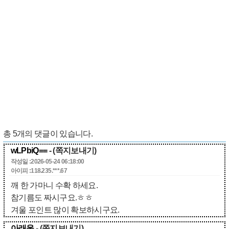
총
5
개의 댓글이 있습니다.
wLPbiQ==
- (쪽지보내기)
작성일 :2026-05-24 06:18:00
아이피 :118.235.***.67
깨 한 가마니 수확 하세요.
참기름도 짜시구요.ㅎㅎ
겨울 포인트 많이 확보하시구요.
아래울
- (쪽지보내기)