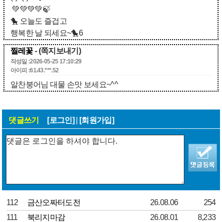
💚💚💚💚🍃
🐤 오늘도 즐겁고
행복한 날 되세요~🐤6
찔레꽃
- (쪽지보내기)
작성일 :2026-05-25 17:10:29
아이피 :61.43.***.52
알찬붕어님 대물 손맛 보세요~^^
댓글쓰기
[로그인]
|
[회원가입]
112
금산오짜터도전
26.08.06
254
111
북리지마감
26.08.01
8,233