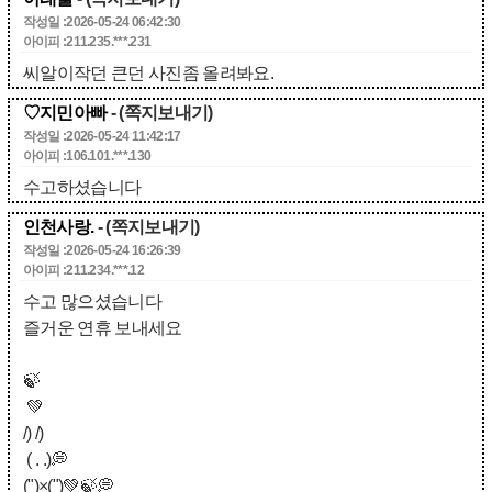
작성일 :2026-05-24 06:42:30
아이피 :211.235.***.231
씨알이작던 큰던 사진좀 올려봐요.
♡지민아빠
- (쪽지보내기)
작성일 :2026-05-24 11:42:17
아이피 :106.101.***.130
수고하셨습니다
인천사랑.
- (쪽지보내기)
작성일 :2026-05-24 16:26:39
아이피 :211.234.***.12
수고 많으셨습니다
즐거운 연휴 보내세요
🍃
💚
/) /)
( . .)💭
(")×(")💚🍃💭