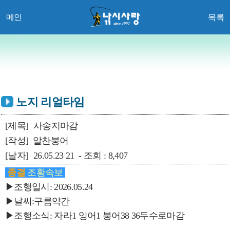
메인
목록
노지 리얼타임
[제목]
사송지마감
[작성]
알찬붕어
[날자]
26.05.23 21 - 조회 : 8,407
종결
조황속보
▶조행일시: 2026.05.24
▶날씨:구름약간
▶조행소식: 자라1 잉어1 붕어38 36두수로마감