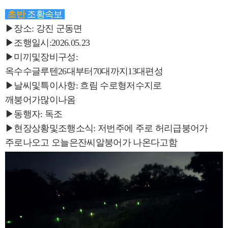
초반
조황속보
▶장소: 강진 군동면
▶조행일시:2026.05.23
▶미끼및장비구성:
옥수수글루텐26대부터70대까지13대편성
▶날씨및특이사항: 흐림 수로형저수지로
깨붕어가많이나옴
▶동행자: 독조
▶현장상황및조행소식: 저번주에 주로 허리급붕어가
주로나오고 오늘은잔씨알붕어가 나온다고함