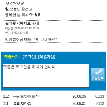
💚💚💚💚🍃
🐤 오늘도 즐겁고
행복한 날 되세요~🐤6
찔레꽃
- (쪽지보내기)
작성일 :2026-05-25 17:10:29
아이피 :61.43.***.52
알찬붕어님 대물 손맛 보세요~^^
댓글쓰기
[로그인]
|
[회원가입]
112
금산오짜터도전
26.08.06
6,133
111
북리지마감
26.08.01
9,112