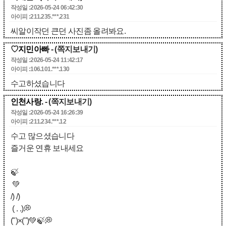
작성일 :2026-05-24 06:42:30
아이피 :211.235.***.231
씨알이작던 큰던 사진좀 올려봐요.
♡지민아빠
- (쪽지보내기)
작성일 :2026-05-24 11:42:17
아이피 :106.101.***.130
수고하셨습니다
인천사랑.
- (쪽지보내기)
작성일 :2026-05-24 16:26:39
아이피 :211.234.***.12
수고 많으셨습니다
즐거운 연휴 보내세요
🍃
💚
/) /)
( . .)💭
(")×(")💚🍃💭