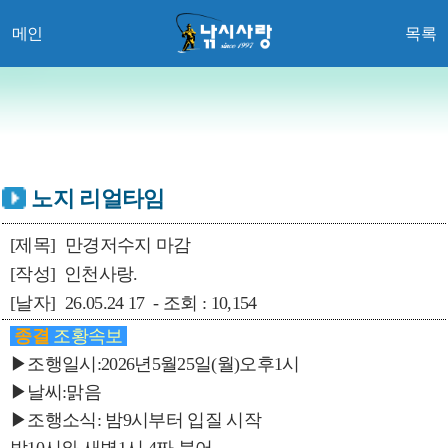
메인
목록
노지 리얼타임
[제목]
만경저수지 마감
[작성]
인천사랑.
[날자]
26.05.24 17 - 조회 : 10,154
종결
조황속보
▶조행일시:2026년5월25일(월)오후1시
▶날씨:맑음
▶조행소식: 밤9시부터 입질 시작