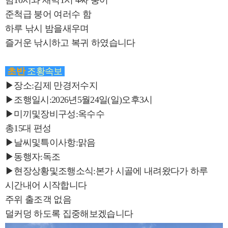
밤10시와 새벽1시 4짜 붕어
준척급 붕어 여러수 함
하루 낚시 밤을새우며
즐거운 낚시하고 복귀 하였습니다
초반
조황속보
▶장소:김제 만경저수지
▶조행일시:2026년5월24일(일)오후3시
▶미끼및장비구성:옥수수
총15대 편성
▶날씨및특이사항:맑음
▶동행자:독조
▶현장상황및조행소식:본가 시골에 내려왔다가 하루
시간내어 시작합니다
주위 출조객 없음
덜커덩 하도록 집중해보겠습니다