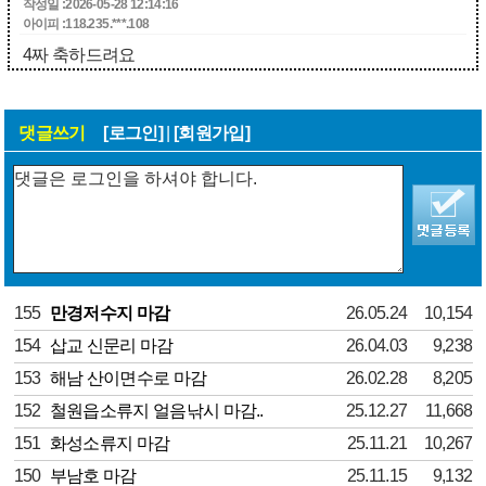
작성일 :2026-05-28 12:14:16
아이피 :118.235.***.108
4짜 축하드려요
댓글쓰기
[로그인]
|
[회원가입]
155
만경저수지 마감
26.05.24
10,154
154
삽교 신문리 마감
26.04.03
9,238
153
해남 산이면수로 마감
26.02.28
8,205
152
철원읍소류지 얼음낚시 마감..
25.12.27
11,668
151
화성소류지 마감
25.11.21
10,267
150
부남호 마감
25.11.15
9,132