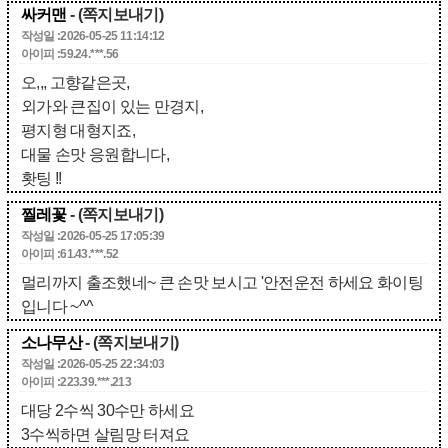
싸커맨
- (쪽지보내기)
작성일 :2026-05-25 11:14:12
아이피 :59.24.***.56
오,,, 고향같은곳,
외가와 큰집이 있는 만경지,
평지형 대형지죠,
대물 손맛 응원합니다,
홧팅 !!
찔레꽃
- (쪽지보내기)
작성일 :2026-05-25 17:05:39
아이피 :61.43.***.52
멀리까지 출조했네~ 큰 손맛 보시고 '안전운전 하세요 화이팅
입니다 ~^^
소나무산
- (쪽지보내기)
작성일 :2026-05-25 22:34:03
아이피 :223.39.***.213
대당 2수씩 30수만 하세요
3수씩하면 살림망 터져요