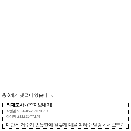
총
8
개의 댓글이 있습니다.
외대도사
- (쪽지보내기)
작성일 :2026-05-25 11:06:53
아이피 :211.215.***.148
대단위 저수지 인듯한데 걸맞게 대물 여러수 덜컹 하세요!!!!ㅎ