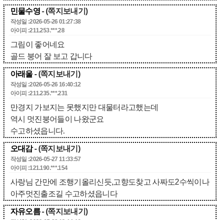
민물수영
- (쪽지보내기)
작성일 :2026-05-26 01:27:38
아이피 :211.253.***.28
그림이 좋어네요
골드 붕어 잘 보고 갑니다
아래울
- (쪽지보내기)
작성일 :2026-05-26 16:40:12
아이피 :211.235.***.231
만경지 가보지는 못했지만 대물터라고했는데
역시 멋진붕어들이 나왔군요
수고하셨읍니다.
오대감
- (쪽지보내기)
작성일 :2026-05-27 11:33:57
아이피 :121.190.***.154
사랑님 간만에 조행기올리신듯,고향도찾고 사짜도2수씩이나
아주멋진출조길 수고하셨읍니다
자유오름
- (쪽지보내기)