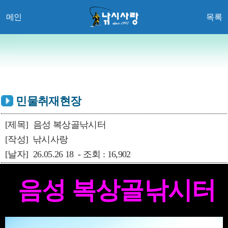
메인
목록
민물취재현장
[제목]
음성 복상골낚시터
[작성]
낚시사랑
[날자]
26.05.26 18 - 조회 : 16,902
음성 복상골낚시터