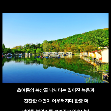
초여름의 복상골 낚시터는 짙어진 녹음과
잔잔한 수면이 어우러지며 한층 더