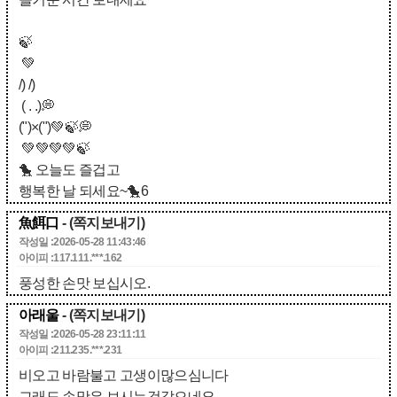
🍃
💚
/) /)
( . .)💭
(")×(")💚🍃💭
💚💚💚💚🍃
🐤 오늘도 즐겁고
행복한 날 되세요~🐤6
魚餌口
- (쪽지보내기)
작성일 :2026-05-28 11:43:46
아이피 :117.111.***.162
풍성한 손맛 보십시오.
아래울
- (쪽지보내기)
작성일 :2026-05-28 23:11:11
아이피 :211.235.***.231
비오고 바람불고 고생이많으심니다
그래도 손맛은 보시는것같으네요