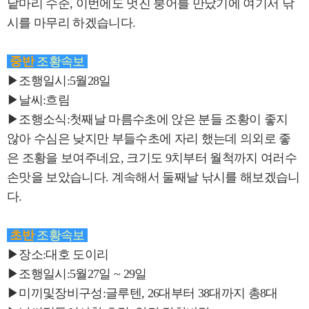
낱마리 수준, 이번에도 멋진 붕어를 만났기에 여기서 낚
시를 마무리 하겠습니다.
중반
조황속보
▶조행일시:5월28일
▶날씨:흐림
▶조행소식:첫째날 마름수초에 앉은 분들 조황이 좋지
않아 수심은 낮지만 부들수초에 자리 했는데 의외로 좋
은 조황을 보여주네요, 크기도 9치부터 월척까지 여러수
손맛을 보았습니다. 계속해서 둘째날 낚시를 해보겠습니
다.
초반
조황속보
▶장소:대호 도이리
▶조행일시:5월27일 ~ 29일
▶미끼및장비구성:글루텐, 26대부터 38대까지 총8대