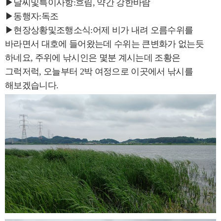
▶날씨및특이사항:흐림, 약간 강한바람
▶동행자:독조
▶현장상황및조행소식:어제 비가 내려 오름수위를
바라면서 대호에 들어왔는데 수위는 큰변화가 없는듯
하네요, 주위에 낚시인은 몇분 계시는데 조황은
그럭저럭, 오늘부터 2박 여정으로 이곳에서 낚시를
해보겠습니다.