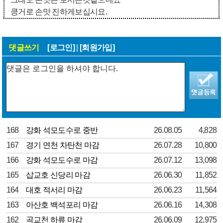
킁거로 손맛 진하게보십시요.
댓글쓰기
[로그인]
|
[회원가입]
168
강화 석모도수로 중반
26.08.05
4,828
167
경기 연천 차탄천 마감
26.07.28
10,800
166
강화 석모도수로 마감
26.07.12
13,098
165
삽교호 신당리 마감
26.06.30
11,852
164
대호 적서리 마감
26.06.23
11,564
163
아산호 백석포리 마감
26.06.16
14,308
162
곡교천 하류 마감
26.06.09
12,975