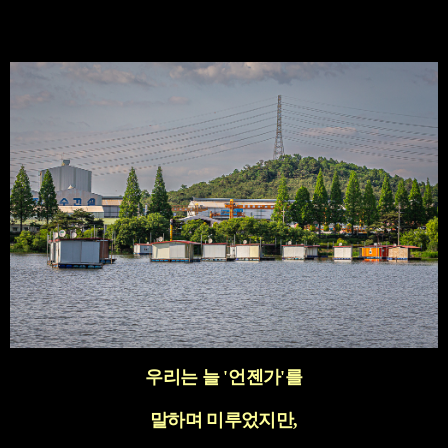
우리는 늘
'
언젠가
'
를
말하며 미루었지만
,