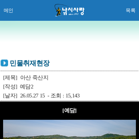
메인
목록
민물취재현장
[제목]
아산 죽산지
[작성]
예담2
[날자]
26.05.27 15 - 조회 : 15,143
[예담]