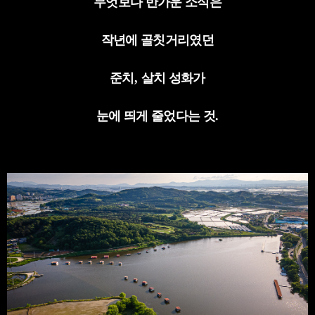
무엇보다 반가운 소식은
작년에 골칫거리였던
준치
,
살치 성화가
눈에 띄게 줄었다는 것
.