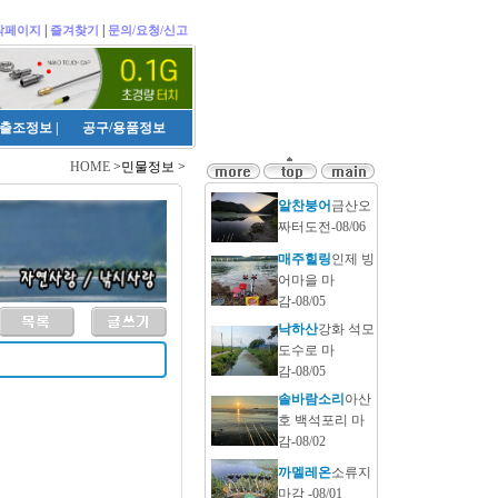
|
|
작페이지
즐겨찾기
문의/요청/신고
출조정보
|
공구/용품정보
HOME
>민물정보 >
알찬붕어
금산오
짜터도전-08/06
매주힐링
인제 빙
어마을 마
감-08/05
낙하산
강화 석모
도수로 마
감-08/05
솔바람소리
아산
호 백석포리 마
감-08/02
까멜레온
소류지
마감 -08/01