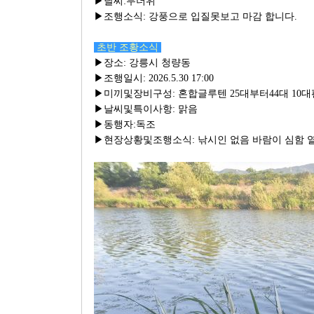
▶날씨:무더위
▶조행소식: 강풍으로 입질못보고 마감 합니다.
초반 조황소식
▶장소: 강릉시 청량동
▶조행일시: 2026.5.30 17:00
▶미끼및장비구성: 혼합글루텐 25대부터44대 10
▶날씨및특이사항: 맑음
▶동행자:독조
▶현장상황및조행소식: 낚시인 없음 바람이 심함 