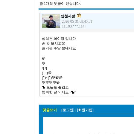
총
1
개의 댓글이 있습니다.
인천사랑.
[2026-05-31 09:45:51]
[115.93.***.114]
심석천 화이팅 입니다
손 맛 보시고요
즐거운 주말 보내세요
🍃
💚
/) /)
( . .)💭
(")×(")💚🍃💭
💚💚💚💚🍃
🐤 오늘도 즐겁고
행복한 날 되세요~🐤6
댓글쓰기
[로그인]
|
[회원가입]