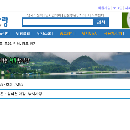
|
|
회원가입
로그인
시
|
|
|
낚시터선택
인기검색어
민물후원낚시터
바다후원터
뮤니티
|
낚랑클럽
|
낚시스쿨
|
중고장터
|
낚시Q&A
|
사용기/강좌
|
, 도용, 인용, 링크 금지.
39 / 조회 : 7,873
 > 섬석천 마감 : 낚시사랑