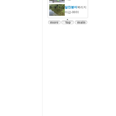
알찬붕어
북리지
마감-08/01