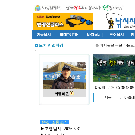
민물낚시
|
좌대/유료터
|
바다낚시
|
루어낚시
|
커
- 본 게시물을 무단 다운로드
노지 리얼타임
작성일 : 2026-05-30 18:09:
까멜레온
제목
l
까멜레온
종결 조황소식
▶조행일시: 2026.5.31