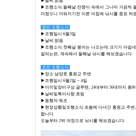
▶날씨:맑음
▶조행소식:둘째날 잔챙이 속에서 그나마 가끔씩 
마쳤으니 더워지기전 이른 아침에 낚시를 종료 하
중반 조황소식
▶조행일시:6월3일
▶날씨:맑음
▶조행소식:첫째날 붕어는 나오는데 크기가 아쉽네요
잘되는편, 계속해서 둘째날 낚시를 해보겠습니다.
초반 조황소식
▶장소:남양호 홍원교 주변
▶조행일시:6월2일 ~ 4일
▶미끼및장비구성:글루텐, 24대부터 36대까지 총8
▶날씨및특이사항:흐림
▶동행자:독조
▶현장상황및조행소식:초봄에 다녀간 홍원교 주변,
합니다.
오늘부터 2박 여정으로 낚시를 해보겠습니다.