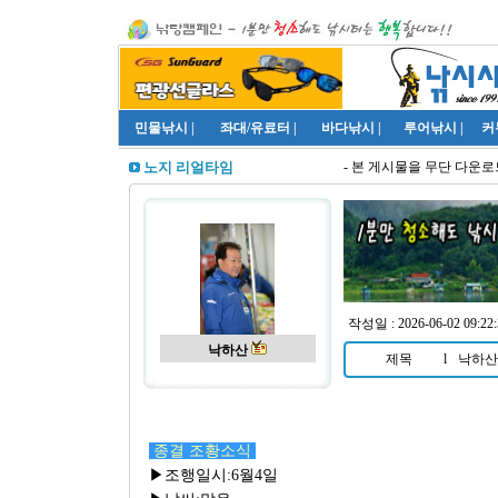
민물낚시
|
좌대/유료터
|
바다낚시
|
루어낚시
|
커
- 본 게시물을 무단 다운로드
노지 리얼타임
작성일 : 2026-06-02 09:22:
낙하산
제목
l
낙하산 
종결 조황소식
▶조행일시:6월4일