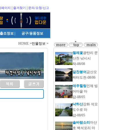
|
|
작페이지
즐겨찾기
문의/요청/신고
출조정보
|
공구/용품정보
HOME
>민물정보 >
찔레꽃
광탄리 문
산천 낚시시
작-08/08
알찬붕어
금산오
짜터도전-08/06
매주힐링
인제 빙
어마을 마
감-08/05
낙하산
강화 석모
도수로 마
감-08/05
솔바람소리
아산
호 백석포리 마