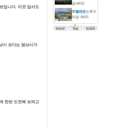
감-08/02
보입니다. 이곳 답사도
까멜레온
소류지
마감 -08/01
낮낚시 보다는 밤낚시가
에 한번 도전해 보려고