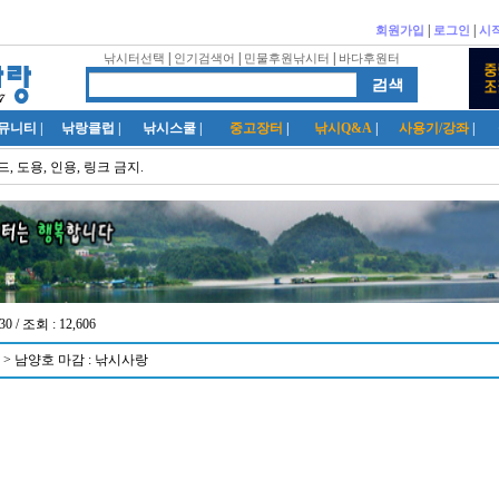
|
|
회원가입
로그인
시
|
|
|
낚시터선택
인기검색어
민물후원낚시터
바다후원터
뮤니티
|
낚랑클럽
|
낚시스쿨
|
중고장터
|
낚시Q&A
|
사용기/강좌
|
, 도용, 인용, 링크 금지.
30 / 조회 : 12,606
> 남양호 마감 : 낚시사랑