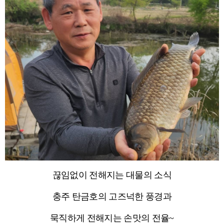
끊임없이 전해지는 대물의 소식
충주 탄금호의 고즈넉한 풍경과
묵직하게 전해지는 손맛의 전율~