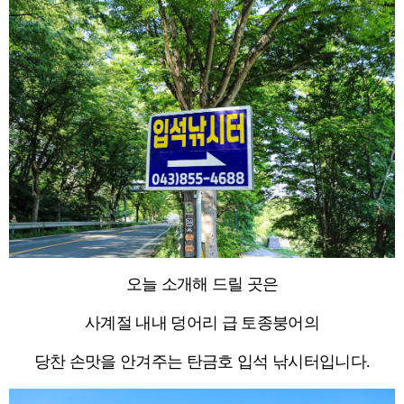
오늘 소개해 드릴 곳은
사계절 내내 덩어리 급 토종붕어의
당찬 손맛을 안겨주는 탄금호 입석 낚시터입니다.