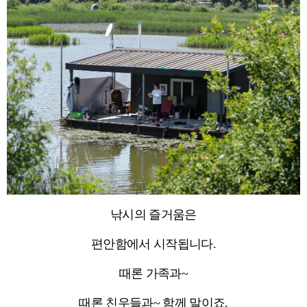
낚시의 즐거움은
편안함에서 시작됩니다.
때론 가족과~
때론 친우들과~ 함께 말이죠.