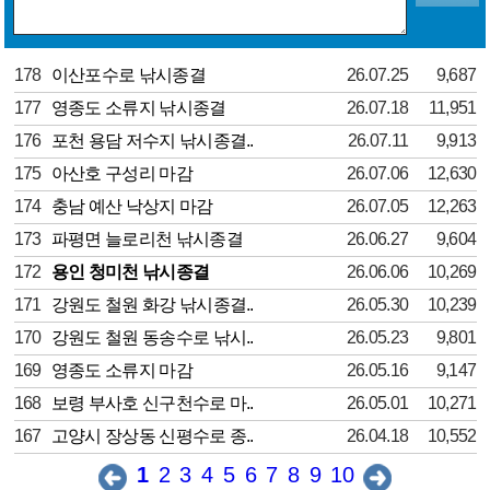
178
이산포수로 낚시종결
26.07.25
9,687
177
영종도 소류지 낚시종결
26.07.18
11,951
176
포천 용담 저수지 낚시종결..
26.07.11
9,913
175
아산호 구성리 마감
26.07.06
12,630
174
충남 예산 낙상지 마감
26.07.05
12,263
173
파평면 늘로리천 낚시종결
26.06.27
9,604
172
용인 청미천 낚시종결
26.06.06
10,269
171
강원도 철원 화강 낚시종결..
26.05.30
10,239
170
강원도 철원 동송수로 낚시..
26.05.23
9,801
169
영종도 소류지 마감
26.05.16
9,147
168
보령 부사호 신구천수로 마..
26.05.01
10,271
167
고양시 장상동 신평수로 종..
26.04.18
10,552
1
2
3
4
5
6
7
8
9
10