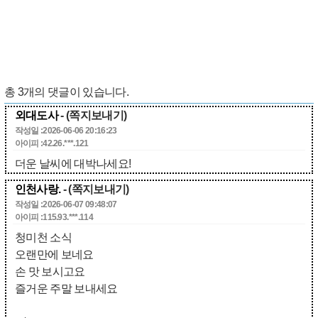
총
3
개의 댓글이 있습니다.
외대도사
- (쪽지보내기)
작성일 :2026-06-06 20:16:23
아이피 :42.26.***.121
더운 날씨에 대박나세요!
인천사랑.
- (쪽지보내기)
작성일 :2026-06-07 09:48:07
아이피 :115.93.***.114
청미천 소식
오랜만에 보네요
손 맛 보시고요
즐거운 주말 보내세요