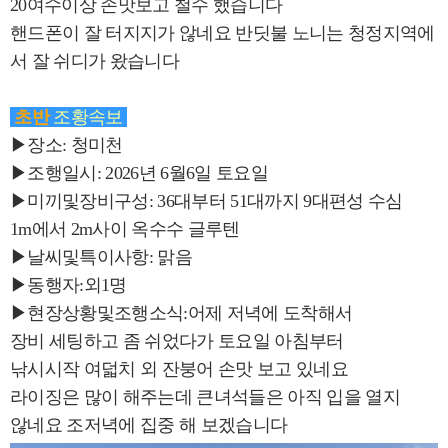
20여수이상 손맛보고 철수 했습니다
핸드폰이 잘 터지지가 않네요 반딧불 노니는 청정지역에
서 잘 쉬디가 왔습니다
초반
조황속보
▶장소: 청미천
▶조행일시: 2026년 6월6일 토요일
▶미끼및장비구성: 36대부터 51대까지 9대편성 수심
1m에서 2m사이 옥수수 글루텐
▶날씨및특이사항: 맑음
▶동행자:외1명
▶현장상황및조행소식:어제 저녁에 도착해서
장비 세팅하고 좀 쉬었다가 토요일 아침부터
낚시시작 여덟치 외 잔붕어 손맛 보고 있네요
라이징은 많이 해주는데 큰녀석들은 아직 입을 열지
않네요 조저녁에 집중 해 보겠습니다