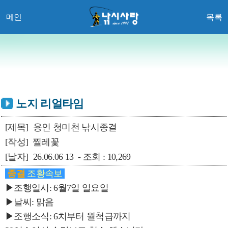
메인
목록
노지 리얼타임
[제목]
용인 청미천 낚시종결
[작성]
찔레꽃
[날자]
26.06.06 13 - 조회 : 10,269
종결
조황속보
▶조행일시: 6월7일 일요일
▶날씨: 맑음
▶조행소식: 6치부터 월척급까지