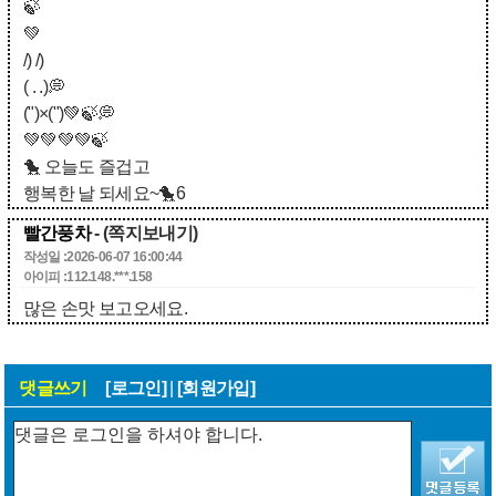
🍃
💚
/) /)
( . .)💭
(")×(")💚🍃💭
💚💚💚💚🍃
🐤 오늘도 즐겁고
행복한 날 되세요~🐤6
빨간풍차
- (쪽지보내기)
작성일 :2026-06-07 16:00:44
아이피 :112.148.***.158
많은 손맛 보고오세요.
댓글쓰기
[로그인]
|
[회원가입]