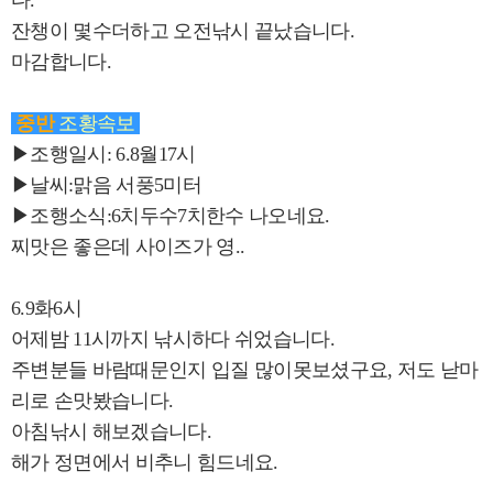
다.
잔챙이 몇수더하고 오전낚시 끝났습니다.
마감합니다.
중반
조황속보
▶조행일시: 6.8월17시
▶날씨:맑음 서풍5미터
▶조행소식:6치두수7치한수 나오네요.
찌맛은 좋은데 사이즈가 영..
6.9화6시
어제밤 11시까지 낚시하다 쉬었습니다.
주변분들 바람때문인지 입질 많이못보셨구요, 저도 낟마
리로 손맛봤습니다.
아침낚시 해보겠습니다.
해가 정면에서 비추니 힘드네요.