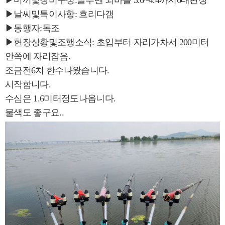
▶미끼및장비구성:글루텐 외바늘 3.6~4.4까지6대편성
▶날씨및특이사항: 흐리다갬
▶동행자:독조
▶현장상황및조행소식: 초입부터 자리가차서 200미터
안쪽에 자리잡음.
조금전6치 한수나왔습니다.
시작합니다.
수심은 1.6미터정도나옵니다.
물색도 좋구요..