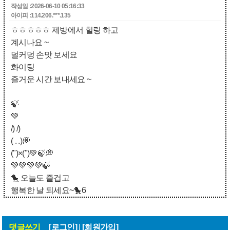
작성일 :2026-06-10 05:16:33
아이피 :114.206.***.135
ㅎㅎㅎㅎㅎ 제방에서 힐링 하고
계시나요 ~
덜커덩 손맛 보세요
화이팅
즐거운 시간 보내세요 ~
🍃
💚
/) /)
( . .)💭
(")×(")💚🍃💭
💚💚💚💚🍃
🐤 오늘도 즐겁고
행복한 날 되세요~🐤6
댓글쓰기
[로그인]
|
[회원가입]