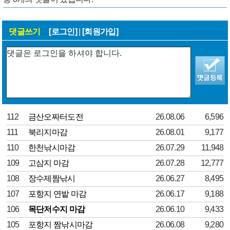
댓글쓰기
[로그인]
|
[회원가입]
112
금산오짜터도전
26.08.06
6,596
111
북리지마감
26.08.01
9,177
110
한천낚시마감
26.07.29
11,948
109
고삼지 마감
26.07.28
12,777
108
장수제짬낚시
26.06.27
8,495
107
포항지 연밭 마감
26.06.17
9,188
106
목단저수지 마감
26.06.10
9,433
105
포항지 짬낚시마감
26.06.08
9,280