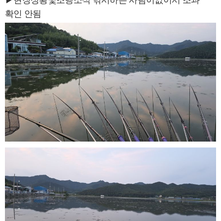
▶현장상황및조행소식 낚시하는 사람이없어서 조과
확인 안됨