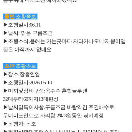
름수위때 다시도전 해야되겠네요
중반
조황속보
▶조행일시:06.11
▶날씨: 맑음 구름조금
▶조행소식:올해는 가는곳마다 자라가나오네요 붕어입
질은 아직까지 없네요
초반
조황속보
▶장소:장흥안양
▶조행일시:2026.06.10
▶미끼및장비구성:옥수수 혼합글루텐
32대부터60까지13대편성
▶날씨및특이사항:구름조금 바람약간 주간배수로
무너미포인트로 자리함 2박3일동안 낚시예정
▶동행자: 독조