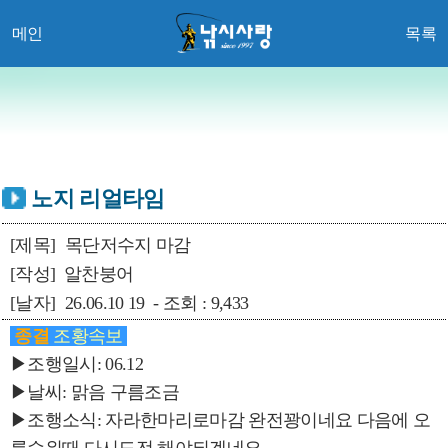
메인
목록
노지 리얼타임
[제목]
목단저수지 마감
[작성]
알찬붕어
[날자]
26.06.10 19 - 조회 : 9,433
종결
조황속보
▶조행일시: 06.12
▶날씨: 맑음 구름조금
▶조행소식: 자라한마리로마감 완전꽝이네요 다음에 오