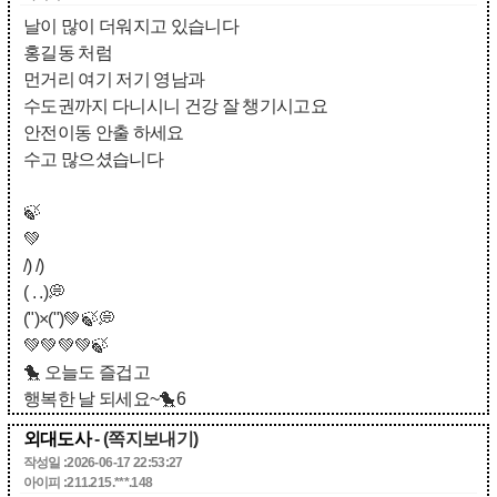
날이 많이 더워지고 있습니다
홍길동 처럼
먼거리 여기 저기 영남과
수도권까지 다니시니 건강 잘 챙기시고요
안전이동 안출 하세요
수고 많으셨습니다
🍃
💚
/) /)
( . .)💭
(")×(")💚🍃💭
💚💚💚💚🍃
🐤 오늘도 즐겁고
행복한 날 되세요~🐤6
외대도사
- (쪽지보내기)
작성일 :2026-06-17 22:53:27
아이피 :211.215.***.148