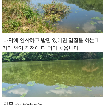
바닥에 안착하고 밥만 있어면 입질을 하는데
가라 안기 직전에 다 먹어 치웁니다
인물 조~오~타~^^