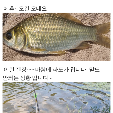
에휴~ 오긴 오네요 -
이런 젠장~~~바람에 파도가 칩니다=말도
안되는 상황 입니다 -