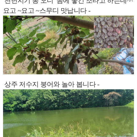
천년지기 뽕 오디 몸에 좋긴 조타고 하는데^^
요고 ~요고 ~스무디 맛납니다 -
상주 저수지 붕어와 놀아 봅니다 -