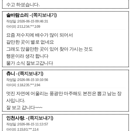
수고 하셨습니다.
솔바람소리
- (쪽지보내기)
작성일 :2026-06-15 09:46:31
아이피 :211.234.***.109
요즘 저수지에 배수가 많이 되어서
갈만한 곳이 별로 없네요
그래도 앉을만한 곳이 있어 찾아 가시는 것도
행운이라 생각 합니다
물가 소식 잘보고갑니다
츄니
- (쪽지보내기)
작성일 :2026-06-15 10:10:56
아이피 :118.235.***.194
멋진 자연에 어울리는 풍광만 마주해도 본전은 뽑고 남는 장
사입니다.
잘 보고 갑니다~~~
인천사랑.
- (쪽지보내기)
작성일 :2026-06-15 11:13:57
아이피 :115.93.***.114