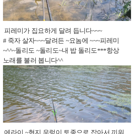
피레미가 집요하게 달려 듭니다~~~
# 죽자 살자~~~달려든 ~요놈에 ~~~피레미
~^^~돌리도 ~돌리도~내 밥 돌리도***항상
노래를 불러 봅니다^^
에라이 ~현지 우렁이 토종으로 잡아서 끼워