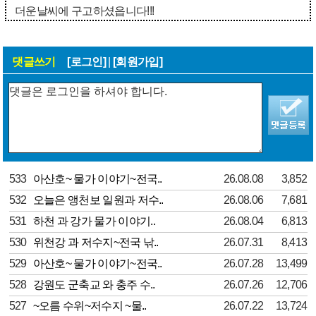
더운날씨에 구고하셨읍니다!!!
댓글쓰기
[로그인]
|
[회원가입]
533
아산호~ 물가 이야기~전국..
26.08.08
3,852
532
오늘은 앵천보 일원과 저수..
26.08.06
7,681
531
하천 과 강가 물가 이야기..
26.08.04
6,813
530
위천강 과 저수지~전국 낚..
26.07.31
8,413
529
아산호~ 물가 이야기~전국..
26.07.28
13,499
528
강원도 군축교 와 충주 수..
26.07.26
12,706
527
~오름 수위~저수지 ~물..
26.07.22
13,724