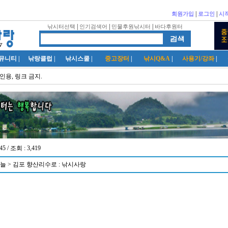
|
|
회원가입
로그인
시
|
|
|
낚시터선택
인기검색어
민물후원낚시터
바다후원터
뮤니티
|
낚랑클럽
|
낚시스쿨
|
중고장터
|
낚시Q&A
|
사용기/강좌
|
인용, 링크 금지.
45 / 조회 : 3,419
늘 > 김포 향산리수로 : 낚시사랑