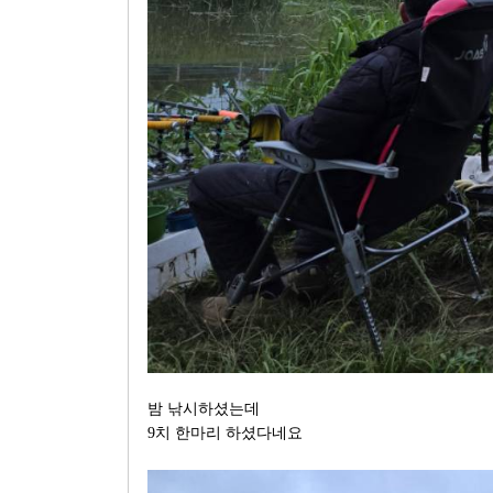
밤 낚시하셨는데
9치 한마리 하셨다네요