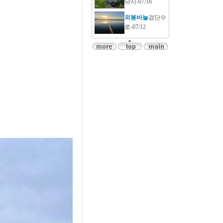
낚시-07/16
외봉바늘
검단수
로-07/12