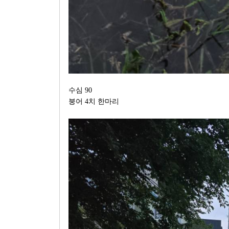
수심 90
붕어 4치 한마리