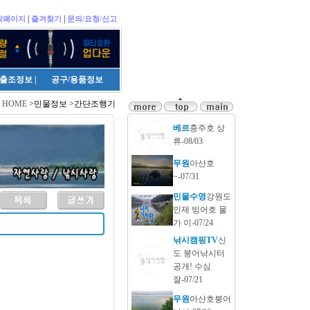
|
|
작페이지
즐겨찾기
문의/요청/신고
출조정보
|
공구/용품정보
HOME
>민물정보 >간단조행기
베르
충주호 상
류-08/03
무원
아산호
~-07/31
민물수영
강원도
인제 빙어호 물
가 이-07/24
낚시캠핑TV
신
도 붕어낚시터
공개! 수심
잘-07/21
무원
아산호붕어