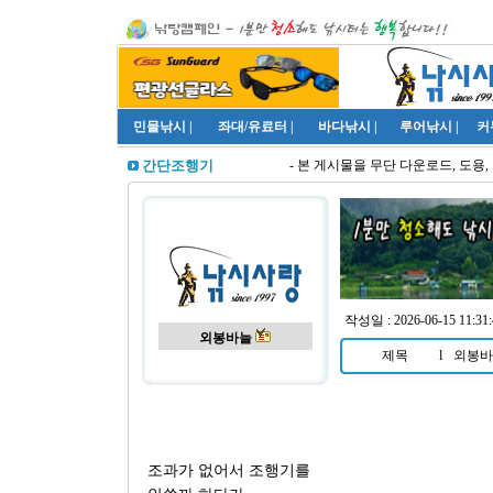
민물낚시
|
좌대/유료터
|
바다낚시
|
루어낚시
|
커
- 본 게시물을 무단 다운로드, 도용, 
간단조행기
작성일 : 2026-06-15 11:31:
외봉바늘
제목
l
외봉바
조과가 없어서 조행기를