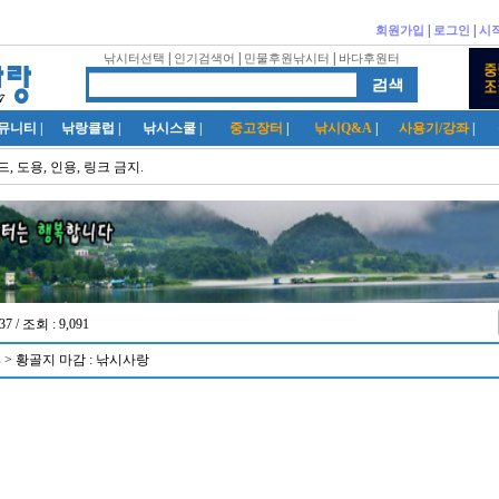
|
|
회원가입
로그인
시
|
|
|
낚시터선택
인기검색어
민물후원낚시터
바다후원터
뮤니티
|
낚랑클럽
|
낚시스쿨
|
중고장터
|
낚시Q&A
|
사용기/강좌
|
, 도용, 인용, 링크 금지.
37 / 조회 : 9,091
oss > 황골지 마감 : 낚시사랑