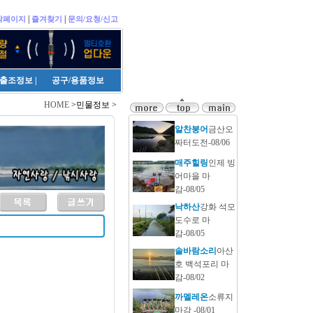
|
|
작페이지
즐겨찾기
문의/요청/신고
출조정보
|
공구/용품정보
HOME
>민물정보 >
알찬붕어
금산오
짜터도전-08/06
매주힐링
인제 빙
어마을 마
감-08/05
낙하산
강화 석모
도수로 마
감-08/05
솔바람소리
아산
호 백석포리 마
감-08/02
까멜레온
소류지
마감 -08/01