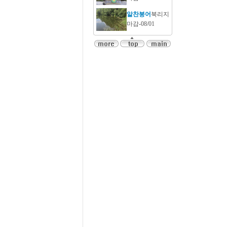
알찬붕어
북리지
마감-08/01