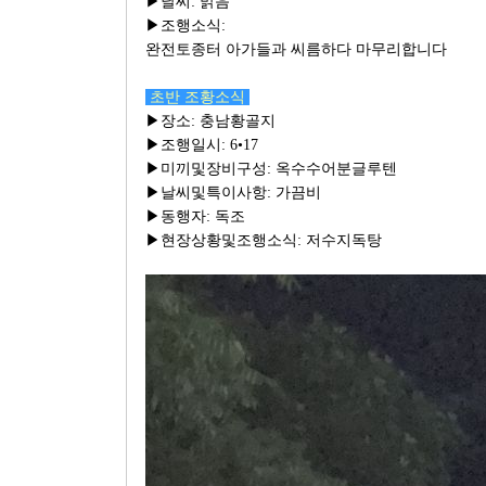
▶날씨: 맑음
▶조행소식:
완전토종터 아가들과 씨름하다 마무리합니다
초반 조황소식
▶장소: 충남황골지
▶조행일시: 6•17
▶미끼및장비구성: 옥수수어분글루텐
▶날씨및특이사항: 가끔비
▶동행자: 독조
▶현장상황및조행소식: 저수지독탕