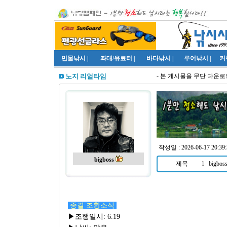
민물낚시
|
좌대/유료터
|
바다낚시
|
루어낚시
|
커
- 본 게시물을 무단 다운로드
노지 리얼타임
작성일 : 2026-06-17 20:39:
bigboss
제목
l
bigb
종결 조황소식
▶조행일시: 6.19