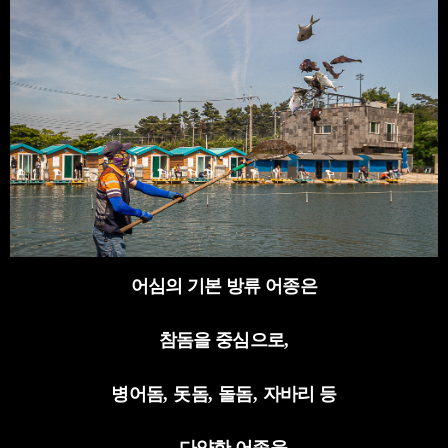
어심의 기본 방류 어종은
참돔을 중심으로
,
병어돔
,
돗돔
,
돌돔
,
자바리 등