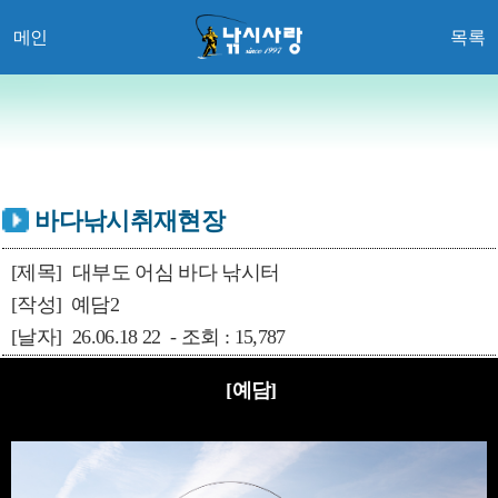
메인
목록
바다낚시취재현장
[제목]
대부도 어심 바다 낚시터
[작성]
예담2
[날자]
26.06.18 22 - 조회 : 15,787
[예담]