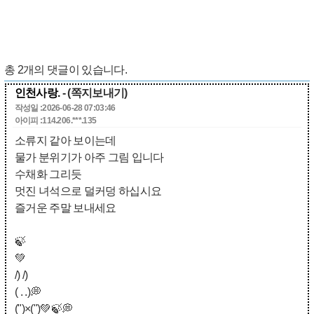
총
2
개의 댓글이 있습니다.
인천사랑.
- (쪽지보내기)
작성일 :2026-06-28 07:03:46
아이피 :114.206.***.135
소류지 같아 보이는데
물가 분위기가 아주 그림 입니다
수채화 그리듯
멋진 녀석으로 덜커덩 하십시요
즐거운 주말 보내세요
🍃
💚
/) /)
( . .)💭
(")×(")💚🍃💭