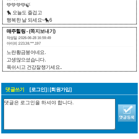
💚💚💚💚🍃
🐤 오늘도 즐겁고
행복한 날 되세요~🐤6
매주힐링
- (쪽지보내기)
작성일 :2026-06-28 16:59:49
아이피 :223.38.***.197
노란황금붕어네요.
고생많으셨습니다.
푹쉬시고 건강잘챙기세요..
댓글쓰기
[로그인]
|
[회원가입]