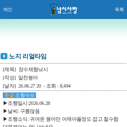
메인
목록
노지 리얼타임
[제목]
장수제짬낚시
[작성]
알찬붕어
[날자]
26.06.27 20 - 조회 : 8,494
종결
조황속보
▶조행일시:2026.06.28
▶날씨: 구름많음
▶조행소식: 귀여운 붕어만 어깨아플정도 잡고 철수함