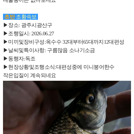
대물붕어는 없나보네요
초반
조황속보
▶장소: 광주시광산구
▶조행일시: 2026.06.27
▶미끼및장비구성:옥수수 32대부터65대까지12대편성
▶날씨및특이사항: 구름많음 소나기소금
▶동행자:독조
▶현장상황및조행소식:대편성중에 미니붕어한수
작은입질이 계속되네요