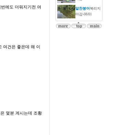
이번에도 더워지기전 여
알찬붕어
북리지
마감-08/01
 여건은 좋은데 왜 이
은 몇분 계시는데 조황