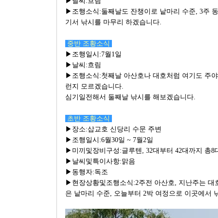
▶날씨:흐림
▶조행소식:둘째날도 잔챙이로 낱마리 수준, 3주 
기서 낚시를 마무리 하겠습니다.
중반 조황소식
▶조행일시:7월1일
▶날씨:흐림
▶조행소식:첫째날 아산호나 대호처럼 여기도 주야 
런지 모르겠습니다.
심기일전해서 둘째날 낚시를 해보겠습니다.
초반 조황소식
▶장소:삽교호 신당리 수문 주변
▶조행일시:6월30일 ~ 7월2일
▶미끼및장비구성:글루텐, 32대부터 42대까지 총8
▶날씨및특이사항:맑음
▶동행자:독조
▶현장상황및조행소식:2주전 아산호, 지난주는 대
은 낱마리 수준, 오늘부터 2박 여정으로 이곳에서