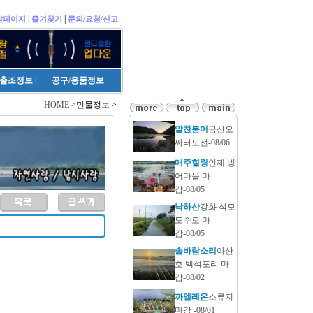
|
|
작페이지
즐겨찾기
문의/요청/신고
출조정보
|
공구/용품정보
HOME
>민물정보 >
알찬붕어
금산오
짜터도전-08/06
매주힐링
인제 빙
어마을 마
감-08/05
낙하산
강화 석모
도수로 마
감-08/05
솔바람소리
아산
호 백석포리 마
감-08/02
까멜레온
소류지
마감 -08/01