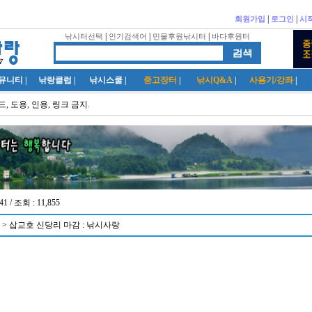
|
|
회원가입
로그인
시
|
|
|
낚시터선택
인기검색어
민물후원낚시터
바다후원터
뮤니티
|
낚랑클럽
|
낚시스쿨
|
중고장터
|
낚시Q&A
|
사용기/강좌
|
, 도용, 인용, 링크 금지.
41 / 조회 : 11,855
> 삽교호 신당리 마감 : 낚시사랑