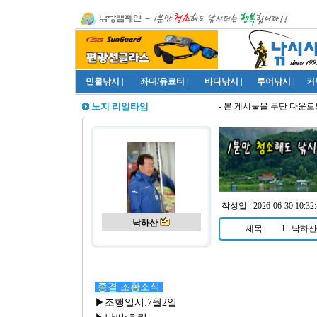
민물낚시
|
좌대/유료터
|
바다낚시
|
루어낚시
|
커
- 본 게시물을 무단 다운로드
노지 리얼타임
작성일 : 2026-06-30 10:32:
낙하산
제목
l
낙하산 
종결 조황소식
▶조행일시:7월2일