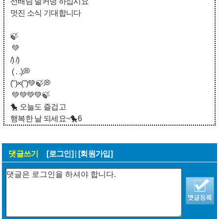
선배님 덜커덩 하십시요
멋진 소식 기대합니다
🍃
💚
/) /)
( . .)💭
(")×(")💚🍃💭
💚💚💚💚🍃
🐤 오늘도 즐겁고
행복한 날 되세요~🐤6
댓글쓰기
[로그인]
|
[회원가입]