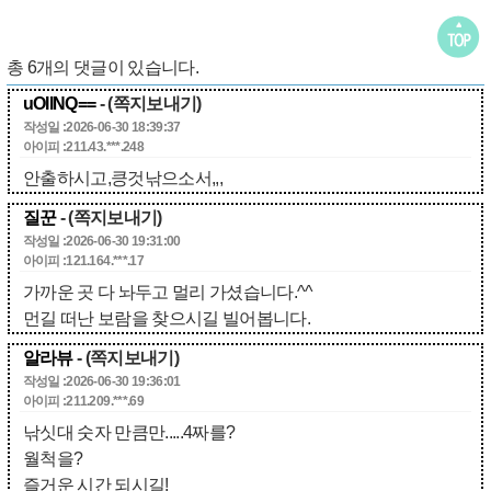
총
6
개의 댓글이 있습니다.
uOIINQ==
- (쪽지보내기)
작성일 :2026-06-30 18:39:37
아이피 :211.43.***.248
안출하시고,킁것낚으소서,,,
질꾼
- (쪽지보내기)
작성일 :2026-06-30 19:31:00
아이피 :121.164.***.17
가까운 곳 다 놔두고 멀리 가셨습니다.^^
먼길 떠난 보람을 찾으시길 빌어봅니다.
알라뷰
- (쪽지보내기)
작성일 :2026-06-30 19:36:01
아이피 :211.209.***.69
낚싯대 숫자 만큼만.....4짜를?
월척을?
즐거운 시간 되시길!