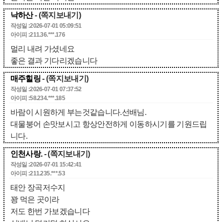
낙하산
- (쪽지보내기)
작성일 :2026-07-01 05:09:51
아이피 :211.36.***.176
멀리 내려 가셨네요
좋은 결과 기다리겠습니다
매주힐링
- (쪽지보내기)
작성일 :2026-07-01 07:37:52
아이피 :58.234.***.185
바람이 시원하게 부는것같습니다.선배님.
대물붕어 손맛보시고 항상안전하게 이동하시기를 기원드립
니다.
인천사랑.
- (쪽지보내기)
작성일 :2026-07-01 15:42:41
아이피 :211.235.***.53
태안 장곡저수지
꽝 먹은 곳이라
저도 한번 가보겠습니다