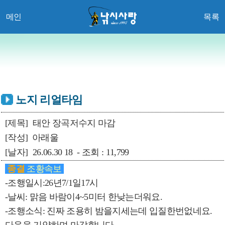
메인
목록
노지 리얼타임
[제목]
태안 장곡저수지 마감
[작성]
아래울
[날자]
26.06.30 18 - 조회 : 11,799
종결
조황속보
-조행일시:26년7/1일17시
-날씨: 맑음 바람이4~5미터 한낮는더워요.
-조행소식: 진짜 조용히 밤을지세는데 입질한번없네요.