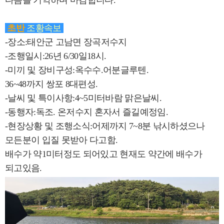
다음을 기약하며 마감합니다.
초반
조황속보
-장소:태안군 고남면 장곡저수지
-조행일시:26년 6/30일18시.
-미끼 및 장비구성:옥수수.어분글루텐.
36~48까지 쌍포 8대편성.
-날씨 및 특이사항:4~5미터바람 맑은날씨.
-동행자:독조. 온저수지 혼자서 즐길예정임.
-현장상황 및 조행소식:어제까지 7~8분 낚시하셨으나
모든분이 입질 못받아 다고함.
배수가 약1미터정도 되어있고 현재도 약간에 배수가
되고있음.