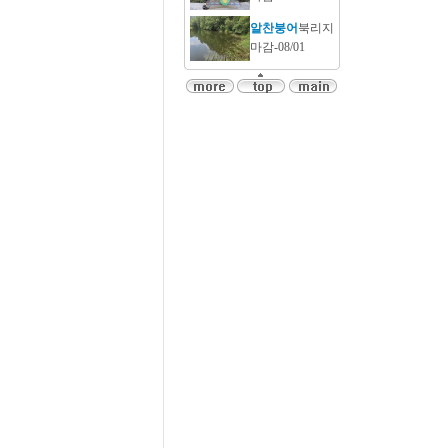
알찬붕어
북리지
마감-08/01