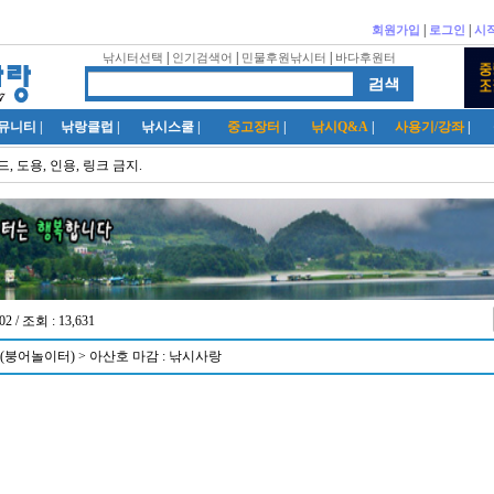
|
|
회원가입
로그인
시
|
|
|
낚시터선택
인기검색어
민물후원낚시터
바다후원터
뮤니티
|
낚랑클럽
|
낚시스쿨
|
중고장터
|
낚시Q&A
|
사용기/강좌
|
, 도용, 인용, 링크 금지.
02 / 조회 : 13,631
붕어놀이터) > 아산호 마감 : 낚시사랑