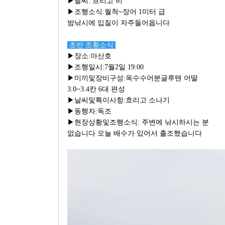
▶날씨: 흐리고 비
▶조행소식:월척~장어 1미터 급
밤낚시에 입질이 자주들어옵니다
초반 조황소식
▶장소:아산호
▶조행일시:7월2일 19:00
▶미끼및장비구성:옥수수어분글루텐 어딸
3.0~3.4칸 6대 편성
▶날씨및특이사항:흐리고 소나기
▶동행자:독조
▶현장상황및조행소식: 주변에 낚시하시는 분
없습니다 오늘 배수가 있어서 출조했습니다