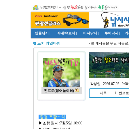
민물낚시
|
좌대/유료터
|
바다낚시
|
루어낚시
|
커
- 본 게시물을 무단 다운로드
노지 리얼타임
작성일 : 2026-07-02 19:00:
쩐프로(붕어놀이터)
제목
l
쩐프로(
종결 조황소식
▶조행일시:7월5일 10:00