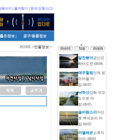
|
|
작페이지
즐겨찾기
문의/요청/신고
출조정보
|
공구/용품정보
HOME
>민물정보 >
알찬붕어
금산오
짜터도전-08/06
매주힐링
인제 빙
어마을 마
감-08/05
낙하산
강화 석모
도수로 마
감-08/05
솔바람소리
아산
호 백석포리 마
감-08/02
까멜레온
소류지
마감 -08/01